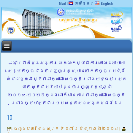
Mail
|
ភាសាខ្មែរ
English
←
នៅព្រឹកថ្ងៃអង្គារនេះ គណៈកម្មាធិការគោលនយោបាយ
សេដ្ឋកិច្ច និងហិរញ្ញវត្ថុ បានបើកកិច្ចប្រជុំដ៏
សំខាន់មួយដើម្បីពិភាក្សាលើសេចក្តីព្រាងយុទ្ធសាស្រ្ត
ជាតិ ស្តីពីបរិយាប័ន្នហិរញ្ញវត្ថុឆ្នាំ
២០១៩-២០២៥ក្នុងនោះក៏មានការពិភាក្សាលើសេចក្តី
ព្រាងច្បាប់ស្តីពីរបបសន្តិសុខសង្គមផងដែរ
10
ចេញផ្សាយ៖
ថ្ងៃ សុក្រ ទី ០៧ ខែ មិថុនា ឆ្នាំ ២០១៩
|