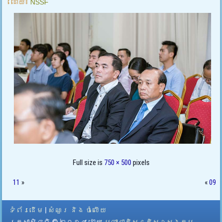
ដោយ៖
NSSF
Full size is
750 × 500
pixels
11
»
«
09
ទំព័រដើម
|
សំណួរ និង ចំលើយ