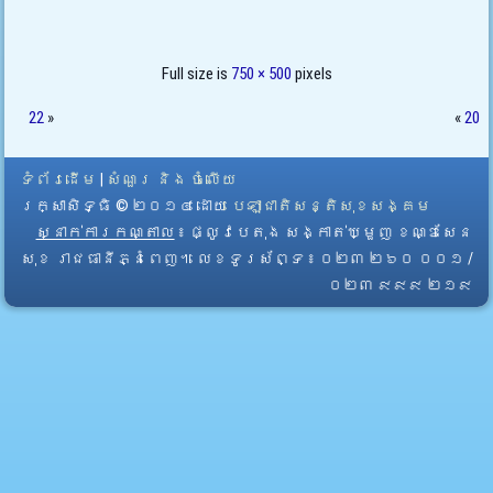
Full size is
750 × 500
pixels
22
»
«
20
ទំព័រដើម
|
សំណួរ និង ចំលើយ
រក្សាសិទ្ធិ © ២០១៤ ដោយ​
បេឡាជាតិសន្តិសុខសង្គម
ស្នាក់ការកណ្តាល
៖ ផ្លូវបេតុង សង្កាត់ឃ្មួញ ខណ្ឌសែន
សុខ រាជធានីភ្នំពេញ។ លេខទូរស័ព្ទ ៖ ០២៣ ២៦០ ០០១ /
០២៣ ៩៩៩ ២១៩