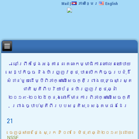
Mail
|
ភាសាខ្មែរ
English
←
នៅព្រឹកថ្ងៃអង្គារនេះ គណៈកម្មាធិការគោលនយោបាយ
សេដ្ឋកិច្ច និងហិរញ្ញវត្ថុ បានបើកកិច្ចប្រជុំដ៏
សំខាន់មួយដើម្បីពិភាក្សាលើសេចក្តីព្រាងយុទ្ធសាស្រ្ត
ជាតិ ស្តីពីបរិយាប័ន្នហិរញ្ញវត្ថុឆ្នាំ
២០១៩-២០២៥ក្នុងនោះក៏មានការពិភាក្សាលើសេចក្តី
ព្រាងច្បាប់ស្តីពីរបបសន្តិសុខសង្គមផងដែរ
21
ចេញផ្សាយ៖
ថ្ងៃ សុក្រ ទី ០៧ ខែ មិថុនា ឆ្នាំ ២០១៩
|
ដោយ៖
NSSF