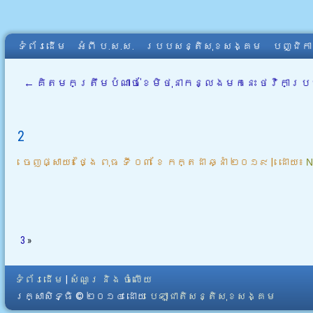
ទំព័រដើម
អំពី​ ប.ស.ស.
របបសន្តិសុខសង្គម
បញ្ជិក
←
គិតមកត្រឹមបំណាច់ខែមិថុនាកន្លងមកនេះ ថវិកាប្រ
2
ចេញផ្សាយ៖
ថ្ងៃ ពុធ ទី ០៣ ខែ កក្តដា ឆ្នាំ ២០១៩
|
ដោយ៖
N
3
»
ទំព័រដើម
|
សំណួរ និង ចំលើយ
រក្សាសិទ្ធិ © ២០១៤ ដោយ​
បេឡាជាតិសន្តិសុខសង្គម