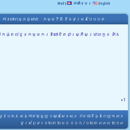
Mail
|
ភាសាខ្មែរ
English
ការបោះពុម្ភផ្សាយ
កម្មវិធី និងទម្រង់បែបបទ
ើកផ្តល់ជូនកម្មករនិយោជិតជាស្ត្រីសម្រាលកូន ទាំង
«
1
្លូវបេតុង សង្កាត់ឃ្មួញ ខណ្ឌសែនសុខ រាជធានីភ្នំពេញ។ លេខ
ទូរស័ព្ទ ៖ ០២៣ ២៦០ ០០១ / ០២៣ ៩៩៩ ២១៩