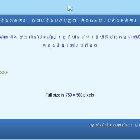
ា និងភាគទាន
ច្បាប់ និងបទបញ្ជា
កិច្ចសហប្រតិបត្តិការ
មាណជាង ៤១ពាន់លានរៀល ត្រូវបានរាជរដ្ឋាភិបាលកម្ពុជាប
ក្នុងនិងក្រៅប្រព័ន្ធ
SSF
Full size is
750 × 500
pixels
ស្នាក់ការកណ្តាល
៖ ផ