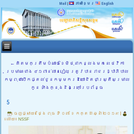
Mail
|
ភាសាខ្មែរ
English
←
គិតមកត្រឹមបំណាច់ខែមិថុនាកន្លងមកនេះ ថវិកា
ប្រមាណជាង ៤១ពាន់លានរៀល ត្រូវបានរាជរដ្ឋាភិបាល
កម្ពុជាបើកផ្តល់ជូនកម្មករនិយោជិតជាស្ត្រីសម្រាល
កូន ទាំងក្នុងនិងក្រៅប្រព័ន្ធ
5
ចេញផ្សាយ៖
ថ្ងៃ ពុធ ទី ០៣ ខែ កក្តដា ឆ្នាំ ២០១៩
|
ដោយ៖
NSSF