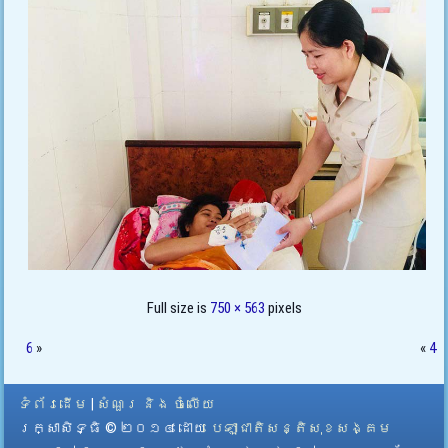
Full size is
750 × 563
pixels
6
»
«
4
ទំព័រដើម
|
សំណួរ និង ចំលើយ
រក្សាសិទ្ធិ © ២០១៤ ដោយ​
បេឡាជាតិសន្តិសុខសង្គម