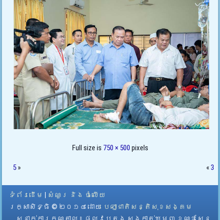
Full size is
750 × 500
pixels
5
»
«
3
ទំព័រដើម
|
សំណួរ និង ចំលើយ
រក្សាសិទ្ធិ © ២០១៤ ដោយ​
បេឡាជាតិសន្តិសុខសង្គម
ស្នាក់ការកណ្តាល
៖ ផ្លូវបេតុង សង្កាត់ឃ្មួញ ខណ្ឌសែន