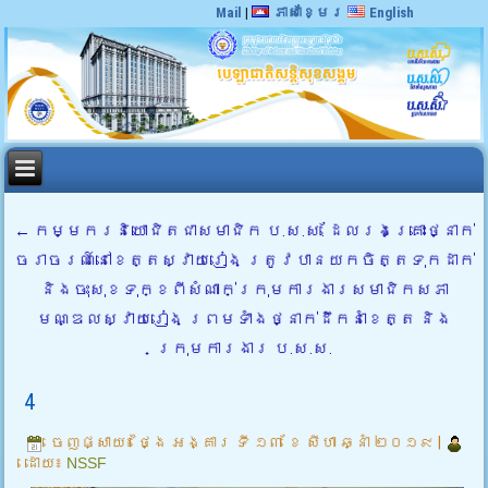
Mail
|
ភាសាខ្មែរ
English
←
កម្មករនិយោជិតជាសមាជិក ប.ស.ស. ដែលរងគ្រោះថ្នាក់
ចរាចរណ៍នៅខេត្តស្វាយរៀង ត្រូវបានយកចិត្តទុកដាក់
និងចុះសុខទុក្ខពីសំណាក់ក្រុមការងារសមាជិកសភា
មណ្ឌលស្វាយរៀង ព្រមទាំងថ្នាក់ដឹកនាំខេត្ត និង
ក្រុមការងារ ប.ស.ស.
4
ចេញផ្សាយ៖
ថ្ងៃ អង្គារ ទី ១៣ ខែ សីហា ឆ្នាំ ២០១៩
|
ដោយ៖
NSSF