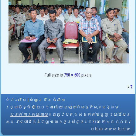
Full size is
750 × 500
pixels
«
7
ទំព័រដើម
|
សំណួរ និង ចំលើយ
រក្សាសិទ្ធិ © ២០១៤ ដោយ​
បេឡាជាតិសន្តិសុខសង្គម
ស្នាក់ការកណ្តាល
៖ ផ្លូវបេតុង សង្កាត់ឃ្មួញ ខណ្ឌសែន
សុខ រាជធានីភ្នំពេញ។ លេខទូរស័ព្ទ ៖ ០២៣ ២៦០ ០០១ /
០២៣ ៩៩៩ ២១៩