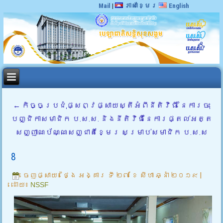
Mail
|
ភាសាខ្មែរ
English
←
កិច្ចប្រជុំផ្សព្វផ្សាយស្តីអំពីនីតិវិធី នៃការចុះ
បញ្ជិកាសមាជិក ប.ស.ស. និងនីតិវិធីនៃការផ្តល់អត្ត
សញ្ញាណប័ណ្ណសញ្ជាតិខ្មែរ សម្រាប់សមាជិក ប.ស.ស
8
ចេញផ្សាយ៖
ថ្ងៃ អង្គារ ទី ២៧ ខែ សីហា ឆ្នាំ ២០១៩
|
ដោយ៖
NSSF