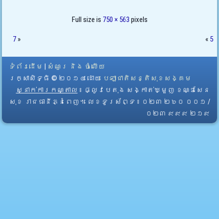
Full size is
750 × 563
pixels
7
»
«
5
ទំព័រដើម
|
សំណួរ និង ចំលើយ
រក្សាសិទ្ធិ © ២០១៤ ដោយ​
បេឡាជាតិសន្តិសុខសង្គម
ស្នាក់ការកណ្តាល
៖ ផ្លូវបេតុង សង្កាត់ឃ្មួញ ខណ្ឌសែន
សុខ រាជធានីភ្នំពេញ។ លេខទូរស័ព្ទ ៖ ០២៣ ២៦០ ០០១ /
០២៣ ៩៩៩ ២១៩