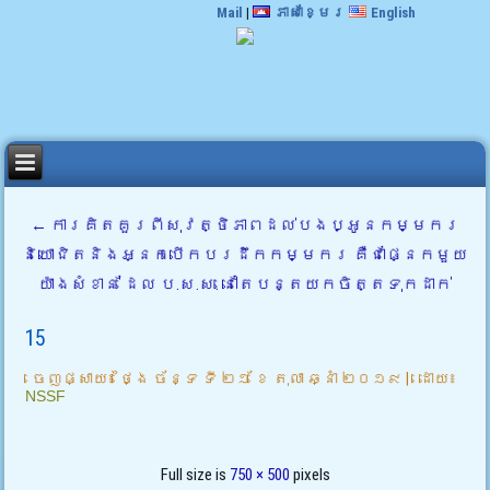
Mail
|
ភាសាខ្មែរ
English
←
ការគិតគួរពីសុវត្ថិភាពដល់បងប្អូនកម្មករ
និយោជិតនិងអ្នកបើកបរដឹកកម្មករ គឺជាផ្នែកមួយ
យ៉ាងសំខាន់ ដែល ប.ស.ស. នៅតែបន្តយកចិត្តទុកដាក់
15
ចេញផ្សាយ៖
ថ្ងៃ ច័ន្ទ ទី ២១ ខែ តុលា ឆ្នាំ ២០១៩
|
ដោយ៖
NSSF
Full size is
750 × 500
pixels