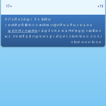
17
»
«
13
ទំព័រដើម
|
សំណួរ និង ចំលើយ
រក្សាសិទ្ធិ © ២០១៤ ដោយ​
បេឡាជាតិសន្តិសុខសង្គម
ស្នាក់ការកណ្តាល
៖ ផ្លូវបេតុង សង្កាត់ឃ្មួញ ខណ្ឌសែន
សុខ រាជធានីភ្នំពេញ។ លេខទូរស័ព្ទ ៖ ០២៣ ២៦០ ០០១ /
០២៣ ៩៩៩ ២១៩