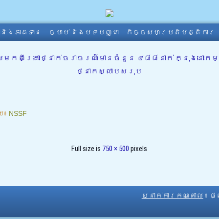
ា និងភាគទាន
ច្បាប់ និងបទបញ្ជា
កិច្ចសហប្រតិបត្តិការ
លមកពីគ្រោះថ្នាក់ចរាចរណ៍មានចំនួន ៤៨៨នាក់ ក្នុងនោះក
ថ្នាក់ស្លាប់សរុប
យ៖
NSSF
Full size is
750 × 500
pixels
ស្នាក់ការកណ្តាល
៖ ផ