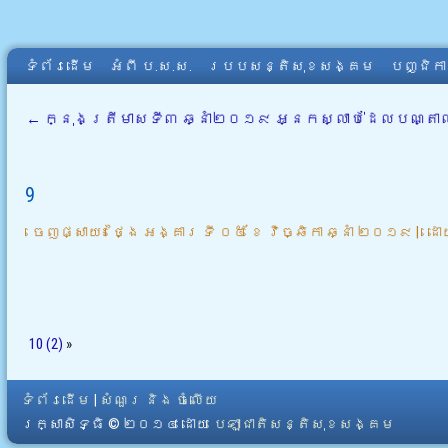
ទំព័រដើម
អំពី​ ប.ស.ស.
របបសន្តិសុខសង្គម
បញ្ជិក
←
ក្នុងត្រីមាសទី៣ ឆ្នាំ២០១៩ អ្នកស្លាប់ដែលបណ្តា
9
ចេញផ្សាយ៖
ថ្ងៃ អង្គារ ទី ០៥ ខែ វិច្ឆិកា ឆ្នាំ ២០១៩
|
ដោ
10 (2)
»
ទំព័រដើម
|
សំណួរ និង ចំលើយ
រក្សាសិទ្ធិ © ២០១៤ ដោយ​
បេឡាជាតិសន្តិសុខសង្គម