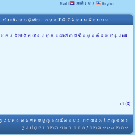
Mail
|
ភាសាខ្មែរ
English
ការបោះពុម្ភផ្សាយ
កម្មវិធី និងទម្រង់បែបបទ
ម្មករនិយោជិតមានរហូតដល់ទៅ ៣៨% នៃអ្នកដែលបានគ្រោះ
«
9 (3)
្លូវបេតុង សង្កាត់ឃ្មួញ ខណ្ឌសែនសុខ រាជធានីភ្នំពេញ។ លេខ
ទូរស័ព្ទ ៖ ០២៣ ២៦០ ០០១ / ០២៣ ៩៩៩ ២១៩