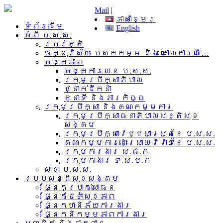
Mail
|
ភាសាខ្មែរ
ទំព័រដើម
English
អំពី​ ប.ស.ស.
ប្រវត្តិ
ចក្ខុវិស័យ បេសកកម្ម និង គោលការណ៍…
អង្គភាព
អង្គការលេខ ប.ស.ស.
ក្រុមប្រឹក្សាភិបាល
ថ្នាក់ដឹកនាំ
តួនាទី និងភារកិច្ច
ក្រុមប្រឹក្សា និងគណៈកម្មការ
ក្រុមប្រឹក្សាធនាភិបាលសន្តិសុខ
សង្គម
ក្រុមប្រឹក្សាវេជ្ជសាស្រ្តនៃ ប.ស.ស.
គណៈកម្មការដោះស្រាយវិវាទនៃ ប.ស.ស.
ក្រុមការងារ​ ស.ផ.ក
ក្រុមកាងារ ទ.ស.ប.ក
សាខា ប.ស.ស.
របបសន្តិសុខសង្គម
ផ្នែកប្រាក់សោធន
ផ្នែកថែទាំសុខភាព
ផ្នែកហានិភ័យការងារ
ផ្នែកនិកម្មភាពការងារ