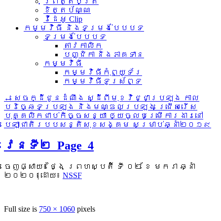
ព្រឹត្តិប័ត្រ
ខិត្តប័ណ្ណ
វីដេអូ Clip
កម្មវិធី និងទម្រង់បែបបទ
ទម្រង់បែបបទ
តាវកាលិក
បញ្ជិកា និងភាគទាន
កម្មវិធី
កម្មវិធីកុំព្យូទ័រ
កម្មវិធីទូរស័ព្ទ
←
សេចក្ដីជូនដំណឹង ស្ដីពីមុខវិជ្ជាប្រឡង កាល
បរិច្ឆេទប្រឡង និងមណ្ឌលប្រឡង ជ្រើសរើស
បុគ្គលិកជាប់កិច្ចសន្យា ឲ្យចូលបម្រើការងារនៅ
បេឡាជាតិរបបសន្តិសុខសង្គម សម្រាប់ឆ្នាំ២០១៩
វេនទី២_Page_4
ចេញផ្សាយ៖
ថ្ងៃ ព្រហស្បតិ៍ ទី ០២ ខែ មករា ឆ្នាំ
២០២០
|
ដោយ៖
NSSF
Full size is
750 × 1060
pixels