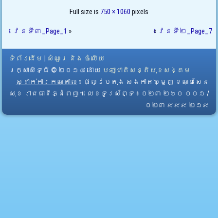
Full size is
750 × 1060
pixels
វេនទី៣_Page_1
»
«
វេនទី២_Page_7
ទំព័រដើម
|
សំណួរ និង ចំលើយ
រក្សាសិទ្ធិ © ២០១៤ ដោយ​
បេឡាជាតិសន្តិសុខសង្គម
ស្នាក់ការកណ្តាល
៖ ផ្លូវបេតុង សង្កាត់ឃ្មួញ ខណ្ឌសែន
សុខ រាជធានីភ្នំពេញ។ លេខទូរស័ព្ទ ៖ ០២៣ ២៦០ ០០១ /
០២៣ ៩៩៩ ២១៩