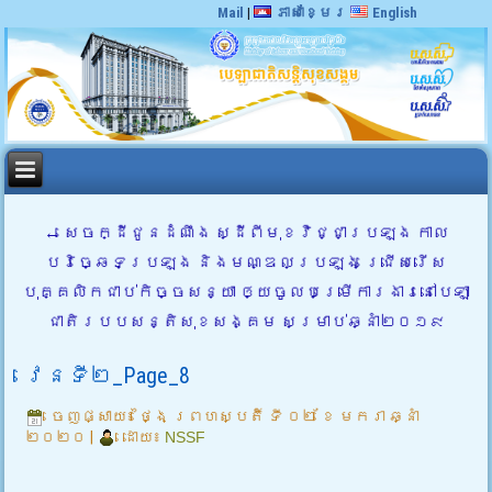
Mail
|
ភាសាខ្មែរ
English
←
សេចក្ដីជូនដំណឹង ស្ដីពីមុខវិជ្ជាប្រឡង កាល
បរិច្ឆេទប្រឡង និងមណ្ឌលប្រឡង ជ្រើសរើស
បុគ្គលិកជាប់កិច្ចសន្យា ឲ្យចូលបម្រើការងារនៅបេឡា
ជាតិរបបសន្តិសុខសង្គម សម្រាប់ឆ្នាំ២០១៩
វេនទី២_Page_8
ចេញផ្សាយ៖
ថ្ងៃ ព្រហស្បតិ៍ ទី ០២ ខែ មករា ឆ្នាំ
២០២០
|
ដោយ៖
NSSF