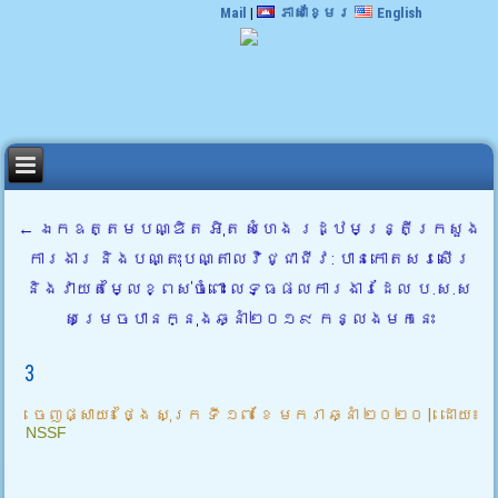
Mail
|
ភាសាខ្មែរ
English
←
ឯកឧត្តមបណ្ឌិត អុិត សំហេង រដ្ឋមន្ត្រីក្រសួង
ការងារ និងបណ្តុះបណ្តាលវិជ្ជាជីវ: បានកោតសរសើរ
និងវាយតម្លៃខ្ពស់ចំពោះ លទ្ធផលការងារដែល ប.ស.ស
សម្រេចបានក្នុងឆ្នាំ២០១៩ កន្លងមកនេះ
3
ចេញផ្សាយ៖
ថ្ងៃ សុក្រ ទី ១៧ ខែ មករា ឆ្នាំ ២០២០
|
ដោយ៖
NSSF