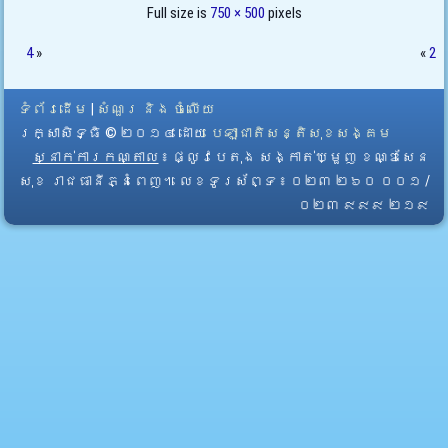
Full size is
750 × 500
pixels
4
»
«
2
ទំព័រដើម
|
សំណួរ និង ចំលើយ
រក្សាសិទ្ធិ © ២០១៤ ដោយ​
បេឡាជាតិសន្តិសុខសង្គម
ស្នាក់ការកណ្តាល
៖ ផ្លូវបេតុង សង្កាត់ឃ្មួញ ខណ្ឌសែន
សុខ រាជធានីភ្នំពេញ។ លេខទូរស័ព្ទ ៖ ០២៣ ២៦០ ០០១ /
០២៣ ៩៩៩ ២១៩