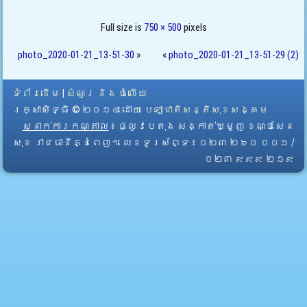
Full size is
750 × 500
pixels
photo_2020-01-21_13-51-30
»
«
photo_2020-01-21_13-51-29 (2)
ទំព័រដើម
|
សំណួរ និង ចំលើយ
រក្សាសិទ្ធិ © ២០១៤ ដោយ​
បេឡាជាតិសន្តិសុខសង្គម
ស្នាក់ការកណ្តាល
៖ ផ្លូវបេតុង សង្កាត់ឃ្មួញ ខណ្ឌសែន
សុខ រាជធានីភ្នំពេញ។ លេខទូរស័ព្ទ ៖ ០២៣ ២៦០ ០០១ /
០២៣ ៩៩៩ ២១៩