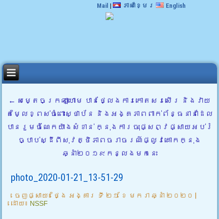
Mail
|
ភាសាខ្មែរ
English
←
សម្តេចក្រឡាហោម បានថ្លែងការកោតសរសើរ និងវាយ
តម្លៃខ្ពស់ចំពោះស្ថាប័ន និងអង្គភាពពាក់ព័ន្ធនានាដែល
បានរួមចំណែកយ៉ាងសំខាន់ ក្នុងការចុះផ្សព្វផ្សាយអប់រំ
ច្បាប់ស្ដីពីសុវត្ថិភាពចរាចរណ៍ផ្លូវគោកក្នុង
ឆ្នាំ២០១៩កន្លងមកនេះ
photo_2020-01-21_13-51-29
ចេញផ្សាយ៖
ថ្ងៃ អង្គារ ទី ២១ ខែ មករា ឆ្នាំ ២០២០
|
ដោយ៖
NSSF