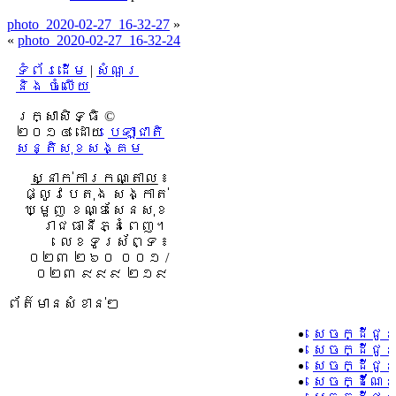
photo_2020-02-27_16-32-27
»
«
photo_2020-02-27_16-32-24
ទំព័រដើម
|
សំណួរ
និង ចំលើយ
រក្សាសិទ្ធិ ©
២០១៤ ដោយ​
បេឡាជាតិ
សន្តិសុខសង្គម
ស្នាក់ការកណ្តាល
៖
ផ្លូវបេតុង សង្កាត់
ឃ្មួញ ខណ្ឌសែនសុខ
រាជធានីភ្នំពេញ។
លេខទូរស័ព្ទ ៖
០២៣ ២៦០ ០០១ /
០២៣ ៩៩៩ ២១៩
ព័ត៌មានសំខាន់ៗ
សេចក្ដីជូ
សេចក្ដីជូ
សេចក្ដីជូន
សេចក្ដីណែន