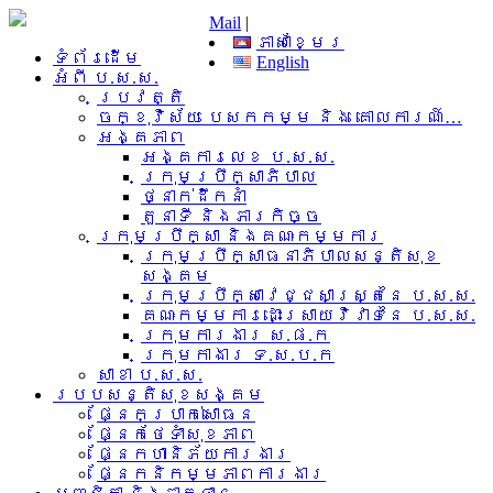
Mail
|
ភាសាខ្មែរ
ទំព័រដើម
English
អំពី​ ប.ស.ស.
ប្រវត្តិ
ចក្ខុវិស័យ បេសកកម្ម និង គោលការណ៍…
អង្គភាព
អង្គការលេខ ប.ស.ស.
ក្រុមប្រឹក្សាភិបាល
ថ្នាក់ដឹកនាំ
តួនាទី និងភារកិច្ច
ក្រុមប្រឹក្សា និងគណៈកម្មការ
ក្រុមប្រឹក្សាធនាភិបាលសន្តិសុខ
សង្គម
ក្រុមប្រឹក្សាវេជ្ជសាស្រ្តនៃ ប.ស.ស.
គណៈកម្មការដោះស្រាយវិវាទនៃ ប.ស.ស.
ក្រុមការងារ​ ស.ផ.ក
ក្រុមកាងារ ទ.ស.ប.ក
សាខា ប.ស.ស.
របបសន្តិសុខសង្គម
ផ្នែកប្រាក់សោធន
ផ្នែកថែទាំសុខភាព
ផ្នែកហានិភ័យការងារ
ផ្នែកនិកម្មភាពការងារ