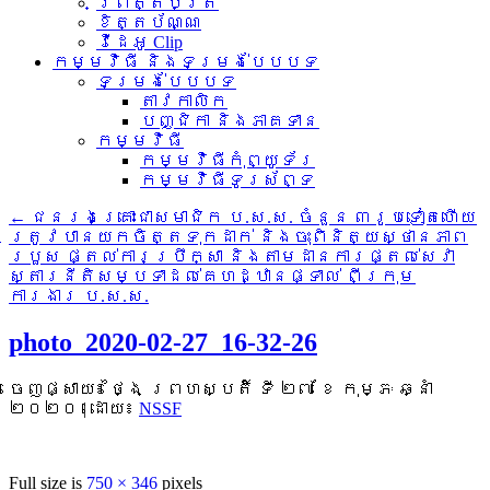
ព្រឹត្តិប័ត្រ
ខិត្តប័ណ្ណ
វីដេអូ Clip
កម្មវិធី និងទម្រង់បែបបទ
ទម្រង់បែបបទ
តាវកាលិក
បញ្ជិកា និងភាគទាន
កម្មវិធី
កម្មវិធីកុំព្យូទ័រ
កម្មវិធីទូរស័ព្ទ
←
ជនរងគ្រោះជាសមាជិក ប.ស.ស. ចំនួន ៣រូបទៀតហើយ
ត្រូវបានយកចិត្តទុកដាក់ និងចុះពិនិត្យស្ថានភាព
របួស ផ្តល់ការប្រឹក្សា និងតាមដានការផ្តល់សេវា
ស្តារនីតិសម្បទាដល់គេហដ្ឋានផ្ទាល់ ពីក្រុម
ការងារ ប.ស.ស.
photo_2020-02-27_16-32-26
ចេញផ្សាយ៖
ថ្ងៃ ព្រហស្បតិ៍ ទី ២៧ ខែ កុម្ភៈ ឆ្នាំ
២០២០
|
ដោយ៖
NSSF
Full size is
750 × 346
pixels