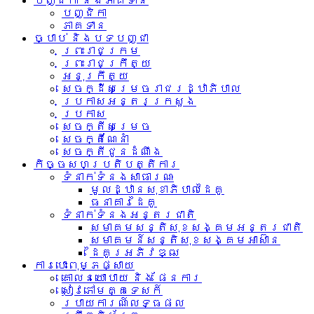
បញ្ជិកា និងភាគទាន
បញ្ជិកា
ភាគទាន
ច្បាប់ និងបទបញ្ជា
ព្រះរាជក្រម
ព្រះរាជក្រឹត្យ
អនុក្រឹត្យ
សេចក្ដីសម្រេចរាជរដ្ឋាភិបាល
ប្រកាសអន្តរក្រសួង
ប្រកាស
សេចក្តីសម្រេច
សេចក្តីណែនាំ
សេចក្តីជូនដំណឹង
កិច្ចសហប្រតិបត្តិការ
ទំនាក់ទំនង​សាធារណៈ
មូលដ្ឋានសុខាភិបាលដៃគូ
ធនាគារដៃគូ
ទំនាក់​ទំនង​អន្តរ​ជាតិ
សមាគមសន្តិសុខសង្គមអន្តរជាតិ
សមាគមន៍សន្តិសុខសង្គមអាស៊ាន​
ដៃគូរអភិវឌ្ឍ
ការបោះពុម្ភផ្សាយ
គោលនយោបាយ និង ផែនការ
សៀវភៅមគ្គទេសក៍
របាយការណ៍លទ្ធផល