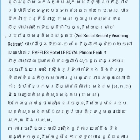
ខ្ពង់ខ្ពស់ ឯកឧត្តម អ៊ុក សមវិទ្យា ប្រតិភូរាជ
រដ្ឋាភិបាលទទួលបន្ទុកជាអគ្គនាយក ប.ស.ស. បាន
ដឹកនាំ មន្រ្តីជំនាញ ប.ស.ស. ចូលរួមទស្សនទាន
សិក្ខាសាលាលើកទី២ស្តីពី “ចក្ខុវិស័យសម្រាប់
ប្រព័ន្ធសន្តិសុខសង្គម (2nd Social Security Visioning
Retreat”
ចាប់ពីថ្ងៃទី២៣-២៤ ខែវិច្ឆិកា ឆ្នាំ២០២១ នៅ
សណ្ឋាគារ RAFFLES Hotel LE ROYAL Phnom Penh ។
សិក្ខាសាលានេះ ផ្តោតសំខាន់ៗលើចំណុចដូចខាងក្រោម៖
១. ធ្វើឱ្យប្រសើរឡើងនូវទំនាក់ទំនង និងជំរុញ
ទំនាក់ទំនងកិច្ចសហការរួមគ្នារវាងអគ្គលេខា ធិ
ការដ្ឋាននៃក្រុមប្រឹក្សាជាតិគាំពារសង្គម (អ.ក.គ)
និងបេឡាជាតិសន្តិសុខសង្គម (ប.ស.ស.)
២. កែលម្អបន្ថែមទៀតនូវចក្ខុវិស័យរួមនៃរបប
សន្តិសុខសង្គម ដែលត្រូវបានគាំទ្ររួមគ្នាដោយ
អ.ក.គ និង ប.ស.ស.
៣. ការធ្វើឱ្យប្រសើរឡើងនូវការយល់ដឹង និង
បង្កើតចក្ខុវិស័យរួមនៃការទទួលបាននូវផែនការ