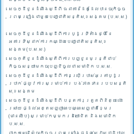
សេចក្ដីជូនដំណឹងស្ដីពី ធនាគារដៃគូដែលបានចុះកិច្ច
ព្រមព្រៀងជាមួយបេឡាជាតិសន្តិសុខសង្គម (ប.ស.ស.)
សេចក្ដីជូនដំណឹងស្ដីពីការប្ដូរទីតាំងថ្មី នៃ
អគារទីស្នាក់ការកណ្ដាលបេឡាជាតិសន្តិសុខ
សង្គម(ប.ស.ស.)
សេចក្តីជូនដំណឹងស្តីពីការបញ្ជូនមន្រ្តីជាប់
កិច្ចសន្យាមកចុះបញ្ជីចូលជា សមាជិក ប.ស.ស.
សេចក្ដីជូនដំណឹងស្ដីពី ការប្រើប្រាស់អត្រាប្ដូរ
ប្រាក់ ផ្លូវការសម្រាប់ការ បង់ភាគទានរបបសន្តិ
សុខសង្គម
សេចក្ដីជូនដំណឹងស្ដីពី បន្តការត្រួតពិនិត្យ ដោះ
ស្រាយ ផ្ដល់អត្តសញ្ញាណបណ្ណសញ្ជាតិខ្មែរ
(មានឈីប) សម្រាប់កម្មករនិយោជិត និងសមាជិក
ប.ស.ស.
ពាក្យស្នើសុំចុះកិច្ចព្រមព្រៀងផ្ដល់សេវាសុខាភិបាល