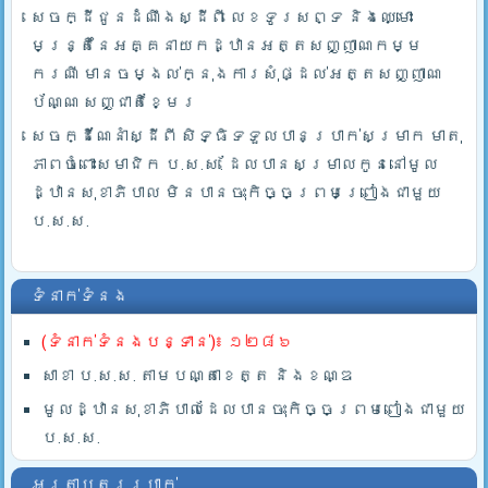
សេចក្ដីជូនដំណឹងស្ដីពី លេខទូរសព្ទ និងឈ្មោះ
មន្រ្តីនៃអគ្គនាយកដ្ឋានអត្តសញ្ញាណកម្ម
ករណី មានចម្ងល់ក្នុងការសុំផ្ដល់អត្តសញ្ញាណ
ប័ណ្ណ សញ្ជាតិខ្មែរ
សេចក្ដីណែនាំស្ដីពី សិទ្ធិទទួលបានប្រាក់សម្រាក មាតុ
ភាពចំពោះសមាជិក ប.ស.ស. ដែលបានសម្រាលកូននៅមូល
ដ្ឋានសុខាភិបាល មិនបានចុះកិច្ចព្រមព្រៀងជាមួយ
ប.ស.ស.
ទំនាក់ទំនង
(ទំនាក់ទំនងបន្ទាន់)៖ ១២៨៦
សាខា ប.ស.ស. តាមបណ្តាខេត្ត និងខណ្ឌ
មូលដ្ឋានសុខាភិបាលដែលបានចុះកិច្ចព្រមពៀងជាមួយ
ប.ស.ស.
អត្រាប្តូរប្រាក់