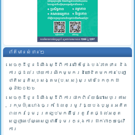
ព័ត៌មានសំខាន់ៗ
សេចក្ដីជូនដំណឹងស្ដីពី ការលើកថ្ងៃបង់ភាគទាន និង
ការផ្ដល់របាយការណ៍កម្មករនិយោជិតមកកាន់បេឡា
ជាតិសន្តិសុខសង្គម(ប.ស.ស.) សម្រាប់ខែកក្កដា
ឆ្នាំ២០២៦
សេចក្ដីជូនដំណឹងស្ដីពី ការផាកពិន័យចំពោះសហគ្រាស
ក្រុមហ៊ុន រោងចក្រ ដែលតម្រូវឱ្យបងប្អូនអតីត
ពលករខ្មែរត្រឡប់មកពីថៃត្រូវតែផ្ដល់អត្ត
សញ្ញាណប័ណ្ណសញ្ជាតិខ្មែរក្នុងការដាក់ពាក្យធ្វើ
ការ