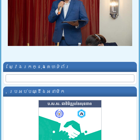
ស្វែងរកក្នុងគេហទំព័រ
ប្រអប់បណ្ដឹងអនាមិក