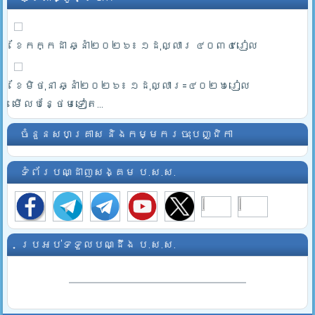
ខែកក្កដា ឆ្នាំ២០២៦៖ ១ដុល្លារ ៤០៣៤រៀល
ខែមិថុនា ឆ្នាំ២០២៦៖ ១ដុល្លារ=៤០២៦រៀល
មើលបន្ថែមទៀត...
ចំនួនសហគ្រាស និងកម្មករចុះបញ្ជិកា
ទំព័របណ្ដាញសង្គម ប.ស.ស.
ប្រអប់ទទួលបណ្ដឹង ប.ស.ស.