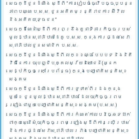
សេចក្ដីជូនដំណឹង ស្ដីពី “ការរៀបចំធ្វើបច្ចុប្បន្ន
ភាពបណ្ណ ប.ស.ស. ជូនអតីតមន្ត្រីរាជការស៊ីវិល
និងអតីតយុទ្ធជន”
សេចក្ដីណែនាំស្ដីពី ការពង្រឹងតួនាទីភារកិច្ចរបស់
មូលដ្ឋានសុខាភិបាលដៃគូ ប.­ស.ស. ក្នុងការផ្ដល់សេវា
សុខាភិបាលជូនសមាជិក ប.ស.ស.
សេចក្ដីជូនដំណឹងស្ដីពី លក្ខខណ្ឌ បែបបទ និងនិតី
វិធីនៃការចុះបញ្ជីបុគ្គលស្វ័យនិយោជន៍(អ្នក
សេដ្ឋកិច្ចក្រៅប្រព័ន្ធ) ក្នុងបេឡាជាតិសន្តិសុខ
សង្គម
សេចក្ដីជូនដំណឹងស្ដីពី ការទូទាត់ពីរដងក្នុង
មួយខែ ជូនមូលដ្ឋានសុខាភិបាល ដែលចុះកិច្ចព្រម
ព្រៀងជាមួយបេឡាជាតិសន្តិសុខសង្គម(ប.ស.ស.)
សេចក្ដីជូនដំណឹងស្ដីពី ការកំណត់កាលបរិច្ឆេទដាក់
ពាក្យស្នើសុំចុះកិច្ចព្រមព្រៀងស្ដីពីការប្រើប្រាស់
និងការផ្ដល់សេវាសុខាភិបាលរវាងបេឡាជាតិសន្តិសុខ
សង្គម និងមូលដ្ឋានសុខាភិបាល