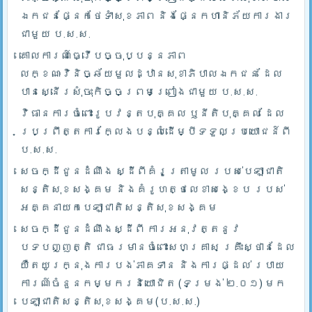
ឯកជនផ្នែកថែទាំសុខភាព និងផ្នែកហានិភ័យការងារ
ជាមួយ ប.ស.ស.
គោលការណ៍ធ្វើបច្ចុប្បន្នភាព
លក្ខណៈវិនិច្ឆ័យមួលដ្ឋានសុខាភិបាលឯកជន ដែល
បានស្នើរសុំចុះកិច្ចព្រមព្រៀងជាមួយ ប.ស.ស.
វិធានការចំពោះរូបវន្តបុគ្គល ឫនីតិបុគ្គល ដែល
ប្រព្រឹត្តការក្លែងបន្លំដើម្បីទទួលប្រយោជន៍ពី
ប.ស.ស.
សេចក្ដីជូនដំណឹង ស្ដីពីគំរូត្រាមូល របស់បេឡាជាតិ
សន្តិសុខសង្គម និងគំរូហត្ថលេខាសង្ខេប របស់
អគ្គនាយកបេឡាជាតិសន្តិសុខសង្គម
សេចក្ដីជូនដំណឹងស្ដីពី ការអនុវត្តនូវ
បទបញ្ញត្តិ ជាធរមានចំពោះសហគ្រាស គ្រឹះស្ថានដែល
យឺតយូរក្នុងការបង់ភាគទាន និងការផ្ដល់ របាយ
ការណ៍ចំនួនកម្មករនិយោជិត (ទម្រង់ ២.០១) មក
បេឡាជាតិសន្តិសុខសង្គម(ប.ស.ស.)