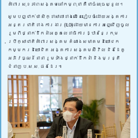
គាំពារសុខភាពសង្គមនៅកម្ពុជា គឺជាចំណុចស្នូល។
សូមបញ្ជាក់ថា សិក្ខាសាលាខាងលើនេះរៀបចំដោយអង្គការ
អន្តរជាតិខាងការងារ (ILO) ដោយមានការអញ្ជើញចូល
រួមពីថ្នាក់ដឹកនាំអគ្គលេខាធិការដ្ឋាននៃក្រុម
ប្រឹក្សាជាតិគាំពារសង្គម តំណាងសមាគមនិយោជក
កម្មករនិយោជិត អង្គការសង្គមស៊ីវិល និងដៃគូ
អភិវឌ្ឍន៍នានា រួមទាំងថ្នាក់ដឹកនាំ និងមន្រ្តី
ជំនាញ ប.ស.ស. ផងដែរ៕