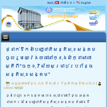
Mail
|
ភាសាខ្មែរ
English
ថ្នាក់ដឹកនាំបេឡាជាតិសន្តិសុខសង្គម
ចូលរួមឈ្វេងយល់នៅក្នុងសិក្ខាសាលា
ស្តីពី“ចក្ខុវិស័យសម្រាប់ប្រព័ន្ធ
សន្តិសុខសង្គម”
ចេញផ្សាយ៖
ថ្ងៃ ពុធ ទី ២៤ ខែ វិច្ឆិកា ឆ្នាំ ២០២១
|
ដោយ៖
NSSF
ភ្នំពេញ៖ ឯកឧត្តម ហេង សុផាន់ណារិទ្ធ អគ្គ
នាយករង នៃបេឡាជាតិសន្តិសុខសង្គម តំណាងដ៏