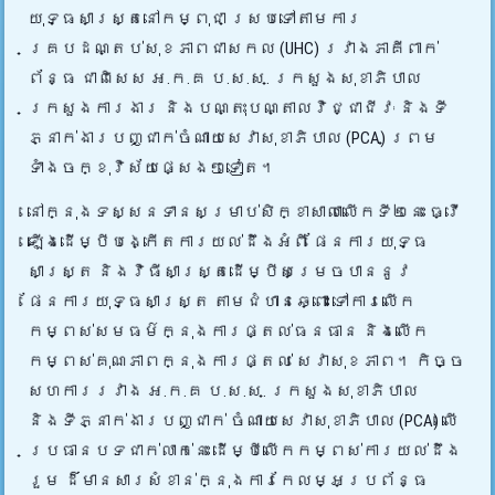
យុទ្ធសាស្រ្តនៅកម្ពុជា ស្របទៅតាមការ
គ្របដណ្តប់សុខភាពជាសកល (UHC) រវាងភាគីពាក់
ព័ន្ធ ជាពិសេស អ.ក.គ ប.ស.ស. ក្រសួងសុខាភិបាល
ក្រសួងការងារ និងបណ្តុះបណ្តាលវិជ្ជាជីវៈ និងទី
ភ្នាក់ងារបញ្ជាក់ចំណាយសេវាសុខាភិបាល (PCA) ព្រម
ទាំងចក្ខុវិស័យផ្សេងៗទៀត។
នៅក្នុងទស្សនទានសម្រាប់សិក្ខាសាលាលើកទី២នេះ ធ្វើ
ឡើងដើម្បីបង្កើតការយល់ដឹងអំពី ផែនការយុទ្ធ
សាស្ត្រ និងវិធីសាស្ត្រដើម្បីសម្រេចបាននូវ
ផែនការយុទ្ធសាស្ត្រ តាមជំហានឆ្ពោះ ទៅការលើក
កម្ពស់សមធម៌ក្នុងការផ្តល់ធនធាន និងលើក
កម្ពស់គុណភាពក្នុងការផ្តល់ សេវាសុខភាព។ កិច្ច
សហការរវាង អ.ក.គ ប.ស.ស. ក្រសួងសុខាភិបាល
និងទីភ្នាក់ងារបញ្ជាក់ ចំណាយសេវាសុខាភិបាល (PCA) លើ
ប្រធានបទជាក់លាក់នេះ ដើម្បីលើកកម្ពស់ការយល់ដឹង
រួម ដ៏មានសារសំខាន់ក្នុងការកែលម្អប្រព័ន្ធ