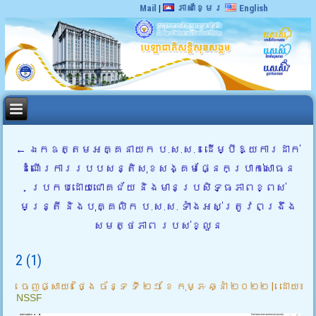
Mail
|
ភាសាខ្មែរ
English
←
ឯកឧត្តមអគ្គនាយក ប.ស.ស. ៖ ដើម្បីឱ្យការដាក់
ដំណើរការរបបសន្តិសុខសង្គមផ្នែកប្រាក់សោធន
ប្រកបដោយជោគជ័យ និងមានប្រសិទ្ធភាពខ្ពស់
មន្រ្តី និងបុគ្គលិក ប.ស.ស. ទាំងអស់ត្រូវពង្រឹង
សមត្ថភាព របស់ខ្លួន
2 (1)
ចេញផ្សាយ៖
ថ្ងៃ ច័ន្ទ ទី ២១ ខែ កុម្ភៈ ឆ្នាំ ២០២២
|
ដោយ៖
NSSF