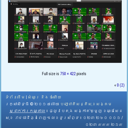
Full size is
750 × 422
pixels
«
0 (2)
ទំព័រដើម
|
សំណួរ និង ចំលើយ
រក្សាសិទ្ធិ © ២០១៤ ដោយ​
បេឡាជាតិសន្តិសុខសង្គម
ស្នាក់ការកណ្តាល
៖ ផ្លូវបេតុង សង្កាត់ឃ្មួញ ខណ្ឌសែន
សុខ រាជធានីភ្នំពេញ។ លេខទូរស័ព្ទ ៖ ០២៣ ២៦០ ០០១ /
០២៣ ៩៩៩ ២១៩