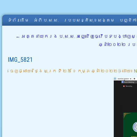
ទំព័រដើម
អំពី​ ប.ស.ស.
របបសន្តិសុខសង្គម
បញ្ជិក
←
អគ្គនាយករង ប.ស.ស. អញ្ជើញធ្វើបទបង្ហាញស្
ឆ្នាំ២០២២ របស់
IMG_5821
ចេញផ្សាយ៖
ថ្ងៃ សុក្រ ទី ២៥ ខែ កុម្ភៈ ឆ្នាំ ២០២២
|
ដោយ៖
N