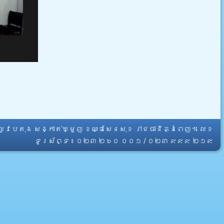
្លូវបេតុង សង្កាត់ឃ្មួញ ខណ្ឌសែនសុខ រាជធានីភ្នំពេញ។ លេខ
ទូរស័ព្ទ ៖ ០២៣ ២៦០ ០០១ / ០២៣ ៩៩៩ ២១៩