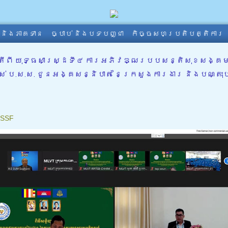
ា និងភាគទាន
ច្បាប់ និងបទបញ្ជា
កិច្ចសហប្រតិបត្តិការ
តីពី យុទ្ធសាស្រ្ដទី៤ ការអភិវឌ្ឍរបបសន្តិសុខសង្
 ប.ស.ស. ជូនអង្គសន្និបាត នៃក្រសួងការងារ និងបណ្តុះបណ
SSF