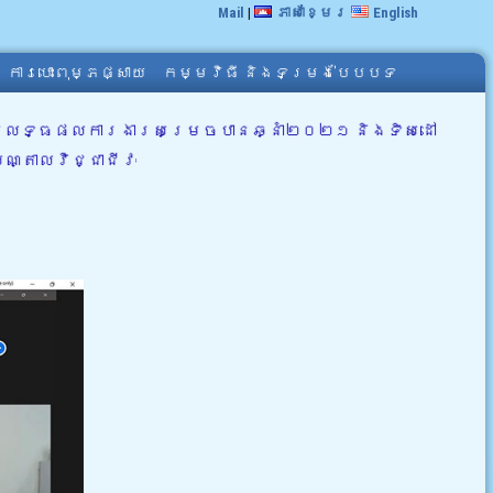
Mail
|
ភាសាខ្មែរ
English
ការបោះពុម្ភផ្សាយ
កម្មវិធី និងទម្រង់បែបបទ
គមលទ្ធផលការងារសម្រេចបានឆ្នាំ២០២១ និងទិសដៅ
្តាលវិជ្ជាជីវៈ