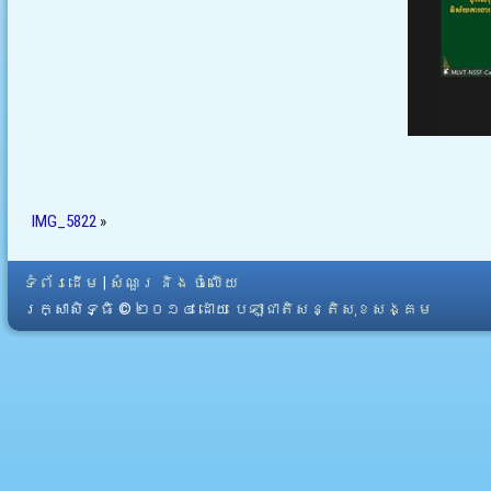
IMG_5822
»
ទំព័រដើម
|
សំណួរ និង ចំលើយ
រក្សាសិទ្ធិ © ២០១៤ ដោយ​
បេឡាជាតិសន្តិសុខសង្គម