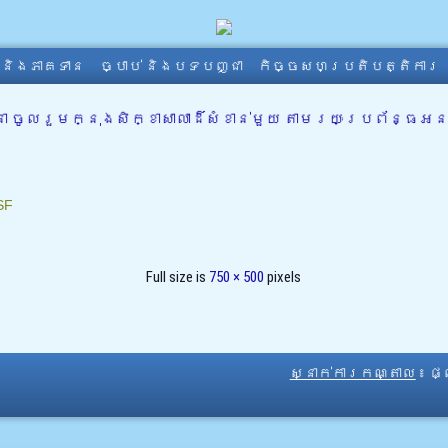
ា និងភាគទាន
ច្បាប់ និងបទបញ្ជា
កិច្ចសហប្រតិបត្តិការ
លរួមក្នុងសិក្ខាសាលាដ៏សំខាន់មួយ តាមរយៈប្រព័ន្ធអនឡាញ 
SF
Full size is
750 × 500
pixels
ស្នាក់ការកណ្តាល
៖ ផ