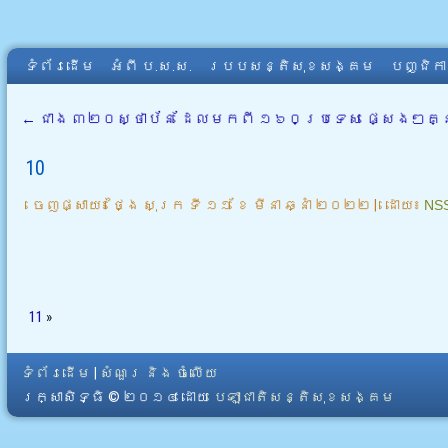
ទំព័រដើម
អំពី​ ប.ស.ស.
របបសន្តិសុខសង្គម
បញ្ជិក
←
ជាង ៣២០ស្ថាប័ន ដែលមកពី ១៦០ប្រទេស ផ្សេងៗគ្នា ចូ
10
ចេញផ្សាយ៖
ថ្ងៃ សុក្រ ទី ១១ ខែ មីនា ឆ្នាំ ២០២២
|
ដោយ៖
NS
11
»
ទំព័រដើម
|
សំណួរ និង ចំលើយ
រក្សាសិទ្ធិ © ២០១៤ ដោយ​
បេឡាជាតិសន្តិសុខសង្គម