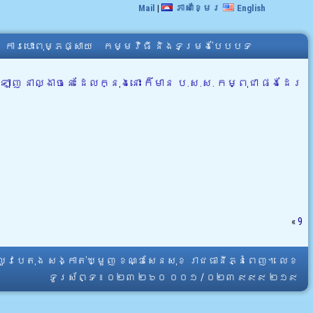
Mail
|
ភាសាខ្មែរ
English
ការបោះពុម្ភផ្សាយ
កម្មវិធី និងទម្រង់បែបបទ
នាល្ងាចនេះ ដែលក្នុងនោះ ក៏មាន ប.ស.ស. កម្ពុជា ផងដែរ
«
9
្លូវបេតុង សង្កាត់ឃ្មួញ ខណ្ឌសែនសុខ រាជធានីភ្នំពេញ។ លេខ
ទូរស័ព្ទ ៖ ០២៣ ២៦០ ០០១ / ០២៣ ៩៩៩ ២១៩