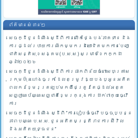
ព័ត៌មានសំខាន់ៗ
សេចក្ដីជូនដំណឹងស្ដីពី ការលើកថ្ងៃបង់ភាគទាន និង
ការផ្ដល់របាយការណ៍កម្មករនិយោជិតមកកាន់បេឡា
ជាតិសន្តិសុខសង្គម(ប.ស.ស.) សម្រាប់ខែកក្កដា
ឆ្នាំ២០២៦
សេចក្ដីជូនដំណឹងស្ដីពី ការផាកពិន័យចំពោះសហគ្រាស
ក្រុមហ៊ុន រោងចក្រ ដែលតម្រូវឱ្យបងប្អូនអតីត
ពលករខ្មែរត្រឡប់មកពីថៃត្រូវតែផ្ដល់អត្ត
សញ្ញាណប័ណ្ណសញ្ជាតិខ្មែរក្នុងការដាក់ពាក្យធ្វើ
ការ
សេចក្ដីជូនដំណឹង ស្ដីពី “ការរៀបចំធ្វើបច្ចុប្បន្ន
ភាពបណ្ណ ប.ស.ស. ជូនអតីតមន្ត្រីរាជការស៊ីវិល
និងអតីតយុទ្ធជន”