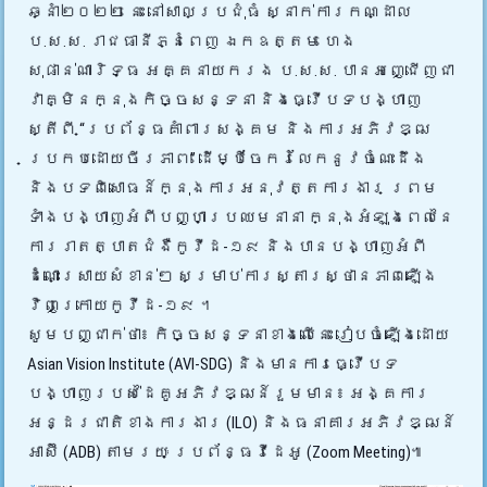
ឆ្នាំ២០២២ នេះ នៅសាលប្រជុំធំ ស្នាក់ការកណ្ដាល
ប.ស.ស. រាជធានីភ្នំពេញ ឯកឧត្តម ហេង
សុផាន់ណារិទ្ធ អគ្គនាយករង ប.ស.ស. បានអញ្ជើញជា
វាគ្មិនក្នុងកិច្ចសន្ទនា និងធ្វើបទបង្ហាញ
ស្តីពី
“ប្រព័ន្ធគាំពារសង្គម និងការអភិវឌ្ឍ
ប្រកបដោយចីរភាព” ដើម្បីចែករំលែកនូវចំណេះដឹង
និងបទពិសោធន៍ក្នុងការអនុវត្តការងារ ព្រម
ទាំងបង្ហាញអំពីបញ្ហាប្រឈមនានា ក្នុងអំឡុងពេលនៃ
ការរាតត្បាតជំងឺកូវីដ-១៩ និងបានបង្ហាញអំពី
ដំណោះស្រាយសំខាន់ៗ សម្រាប់ការស្តារស្ថានភាពឡើង
វិញក្រោយកូវីដ-១៩ ។
សូមបញ្ជាក់ថា៖ កិច្ចសន្ទនាខាងលើនេះ រៀបចំឡើងដោយ
Asian Vision Institute (AVI-SDG) និងមានការធ្វើបទ
បង្ហាញរបស់ដៃគូអភិវឌ្ឍន៍រួមមាន៖ អង្គការ
អន្ដរជាតិខាងការងារ (ILO) និងធនាគារអភិវឌ្ឍន៍
អាស៊ី (ADB) តាមរយៈ ប្រព័ន្ធវីដេអូ (Zoom Meeting)៕