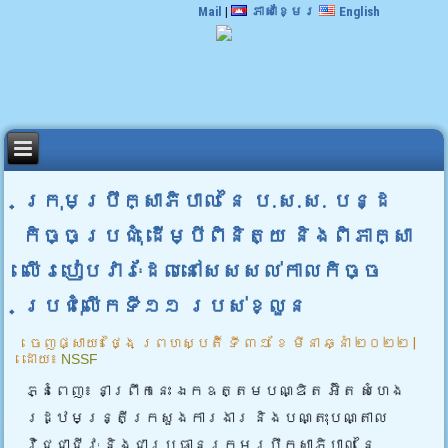
Mail
|
ភាសាខ្មែរ
English
ក្រុមប្រឹក្សាភិបាល នៃ ប.ស.ស. បន្ដ
កិច្ចប្រជុំ ដើម្បីពិនិត្យ និងពិភាក្សា
លើរបៀបវារៈដែលនៅសេសសល់កាលកិច្ច
ប្រជុំលើកទី១១ របស់ខ្លួន
ចេញផ្សាយ៖
ថ្ងៃ ព្រហស្បតិ៍ ទី ៣១ ខែ មីនា ឆ្នាំ ២០២២
|
ដោយ៖
NSSF
ភ្នំពេញ៖ នាព្រឹកនេះ ឯកឧត្តមបណ្ឌិត អ៊ិត សំហេង
រដ្ឋមន្រ្តីក្រសួងការងារ និងបណ្តុះបណ្តាល
វិជ្ជាជីវៈ និងជាប្រធានក្រុមប្រឹក្សាភិបាល នៃ