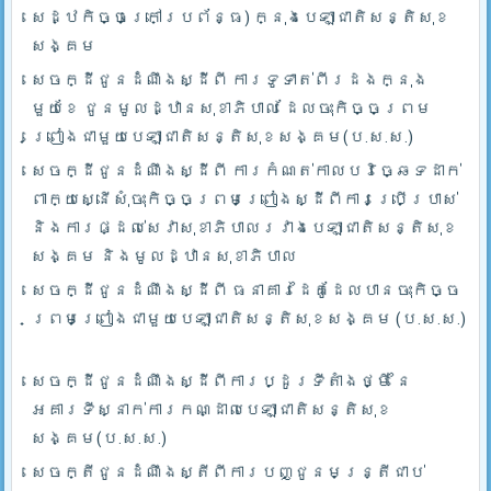
សេដ្ឋកិច្ចក្រៅប្រព័ន្ធ) ក្នុងបេឡាជាតិសន្តិសុខ
សង្គម
សេចក្ដីជូនដំណឹងស្ដីពី ការទូទាត់ពីរដងក្នុង
មួយខែ ជូនមូលដ្ឋានសុខាភិបាល ដែលចុះកិច្ចព្រម
ព្រៀងជាមួយបេឡាជាតិសន្តិសុខសង្គម(ប.ស.ស.)
សេចក្ដីជូនដំណឹងស្ដីពី ការកំណត់កាលបរិច្ឆេទដាក់
ពាក្យស្នើសុំចុះកិច្ចព្រមព្រៀងស្ដីពីការប្រើប្រាស់
និងការផ្ដល់សេវាសុខាភិបាលរវាងបេឡាជាតិសន្តិសុខ
សង្គម និងមូលដ្ឋានសុខាភិបាល
សេចក្ដីជូនដំណឹងស្ដីពី ធនាគារដៃគូដែលបានចុះកិច្ច
ព្រមព្រៀងជាមួយបេឡាជាតិសន្តិសុខសង្គម (ប.ស.ស.)
សេចក្ដីជូនដំណឹងស្ដីពីការប្ដូរទីតាំងថ្មី នៃ
អគារទីស្នាក់ការកណ្ដាលបេឡាជាតិសន្តិសុខ
សង្គម(ប.ស.ស.)
សេចក្តីជូនដំណឹងស្តីពីការបញ្ជូនមន្រ្តីជាប់