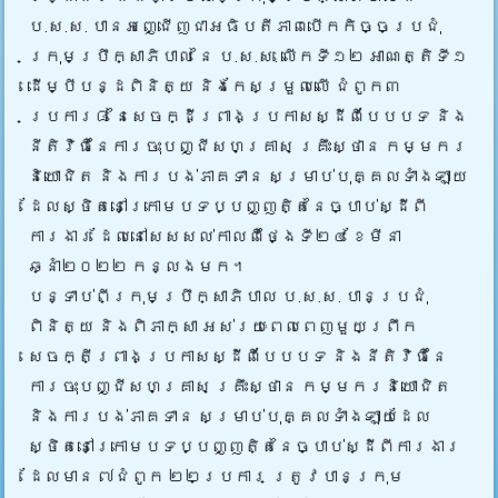
ប.ស.ស. បានអញ្ជើញជាអធិបតីភាពបើកកិច្ចប្រជុំ
ក្រុមប្រឹក្សាភិបាល នៃ ប.ស.ស. លើកទី១២ អាណត្តិទី១
ដើម្បី
បន្ដពិនិត្យ និងកែសម្រួលលើ ជំពូក៣
ប្រការ៨ នៃសេចក្ដីព្រាងប្រកាសស្ដីពីបែបបទ និង
នីតិវិធីនៃការចុះបញ្ជីសហគ្រាស គ្រឹះស្ថាន កម្មករ
និយោជិត និងការបង់ភាគទាន សម្រាប់បុគ្គលទាំងឡាយ
ដែលស្ថិតនៅក្រោមបទប្បញ្ញតិ្តនៃច្បាប់ស្ដីពី
ការងារ ដែលនៅសេសសល់កាលពីថ្ងៃទី២៤ ខែមីនា
ឆ្នាំ២០២២ កន្លងមក។
បន្ទាប់ពីក្រុមប្រឹក្សាភិបាល ប.ស.ស. បានប្រជុំ
ពិនិត្យ និងពិភាក្សា អស់រយៈពេលពេញមួយព្រឹក
សេចក្តីព្រាងប្រកាសស្ដីពីបែបបទ និងនីតិវិធីនៃ
ការចុះបញ្ជីសហគ្រាស គ្រឹះស្ថាន កម្មករនិយោជិត
និងការបង់ភាគទាន សម្រាប់បុគ្គលទាំងឡាយដែល
ស្ថិតនៅក្រោមបទប្បញ្ញតិ្តនៃច្បាប់ស្ដីពីការងារ
ដែលមាន ៧ជំពូក ២២ប្រការ ត្រូវបានក្រុម