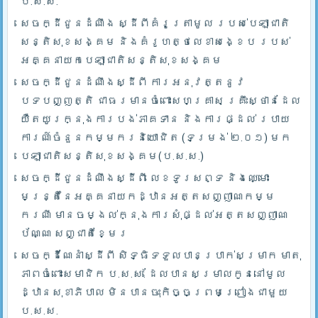
ប.ស.ស.
សេចក្ដីជូនដំណឹង ស្ដីពីគំរូត្រាមូល របស់បេឡាជាតិ
សន្តិសុខសង្គម និងគំរូហត្ថលេខាសង្ខេប របស់
អគ្គនាយកបេឡាជាតិសន្តិសុខសង្គម
សេចក្ដីជូនដំណឹងស្ដីពី ការអនុវត្តនូវ
បទបញ្ញត្តិ ជាធរមានចំពោះសហគ្រាស គ្រឹះស្ថានដែល
យឺតយូរក្នុងការបង់ភាគទាន និងការផ្ដល់ របាយ
ការណ៍ចំនួនកម្មករនិយោជិត (ទម្រង់ ២.០១) មក
បេឡាជាតិសន្តិសុខសង្គម(ប.ស.ស.)
សេចក្ដីជូនដំណឹងស្ដីពី លេខទូរសព្ទ និងឈ្មោះ
មន្រ្តីនៃអគ្គនាយកដ្ឋានអត្តសញ្ញាណកម្ម
ករណី មានចម្ងល់ក្នុងការសុំផ្ដល់អត្តសញ្ញាណ
ប័ណ្ណ សញ្ជាតិខ្មែរ
សេចក្ដីណែនាំស្ដីពី សិទ្ធិទទួលបានប្រាក់សម្រាក មាតុ
ភាពចំពោះសមាជិក ប.ស.ស. ដែលបានសម្រាលកូននៅមូល
ដ្ឋានសុខាភិបាល មិនបានចុះកិច្ចព្រមព្រៀងជាមួយ
ប.ស.ស.