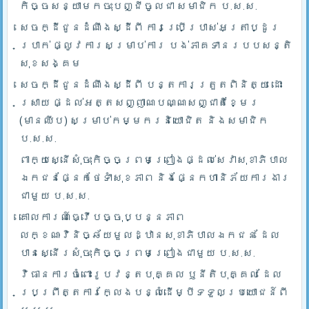
កិច្ចសន្យាមកចុះបញ្ជីចូលជា សមាជិក ប.ស.ស.
សេចក្ដីជូនដំណឹងស្ដីពី ការប្រើប្រាស់អត្រាប្ដូរ
ប្រាក់ ផ្លូវការសម្រាប់ការ បង់ភាគទានរបបសន្តិ
សុខសង្គម
សេចក្ដីជូនដំណឹងស្ដីពី បន្តការត្រួតពិនិត្យ ដោះ
ស្រាយ ផ្ដល់អត្តសញ្ញាណបណ្ណសញ្ជាតិខ្មែរ
(មានឈីប) សម្រាប់កម្មករនិយោជិត និងសមាជិក
ប.ស.ស.
ពាក្យស្នើសុំចុះកិច្ចព្រមព្រៀងផ្ដល់សេវាសុខាភិបាល
ឯកជនផ្នែកថែទាំសុខភាព និងផ្នែកហានិភ័យការងារ
ជាមួយ ប.ស.ស.
គោលការណ៍ធ្វើបច្ចុប្បន្នភាព
លក្ខណៈវិនិច្ឆ័យមួលដ្ឋានសុខាភិបាលឯកជន ដែល
បានស្នើរសុំចុះកិច្ចព្រមព្រៀងជាមួយ ប.ស.ស.
វិធានការចំពោះរូបវន្តបុគ្គល ឫនីតិបុគ្គល ដែល
ប្រព្រឹត្តការក្លែងបន្លំដើម្បីទទួលប្រយោជន៍ពី