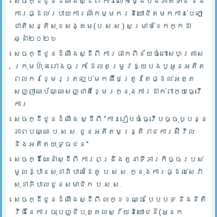
សេចក្ដីជូនដំណឹងស្ដីពី ការលើកថ្ងៃបង់ភាគទាន និង
ការផ្ដល់របាយការណ៍កម្មករនិយោជិតមកកាន់បេឡា
ជាតិសន្តិសុខសង្គម(ប.ស.ស.) សម្រាប់ខែកក្កដា
ឆ្នាំ២០២៦
សេចក្ដីជូនដំណឹងស្ដីពី ការផាកពិន័យចំពោះសហគ្រាស
ក្រុមហ៊ុន រោងចក្រ ដែលតម្រូវឱ្យបងប្អូនអតីត
ពលករខ្មែរត្រឡប់មកពីថៃត្រូវតែផ្ដល់អត្ត
សញ្ញាណប័ណ្ណសញ្ជាតិខ្មែរក្នុងការដាក់ពាក្យធ្វើ
ការ
សេចក្ដីជូនដំណឹង ស្ដីពី “ការរៀបចំធ្វើបច្ចុប្បន្ន
ភាពបណ្ណ ប.ស.ស. ជូនអតីតមន្ត្រីរាជការស៊ីវិល
និងអតីតយុទ្ធជន”
សេចក្ដីណែនាំស្ដីពី ការពង្រឹងតួនាទីភារកិច្ចរបស់
មូលដ្ឋានសុខាភិបាលដៃគូ ប.­ស.ស. ក្នុងការផ្ដល់សេវា
សុខាភិបាលជូនសមាជិក ប.ស.ស.
សេចក្ដីជូនដំណឹងស្ដីពី លក្ខខណ្ឌ បែបបទ និងនិតី
វិធីនៃការចុះបញ្ជីបុគ្គលស្វ័យនិយោជន៍(អ្នក