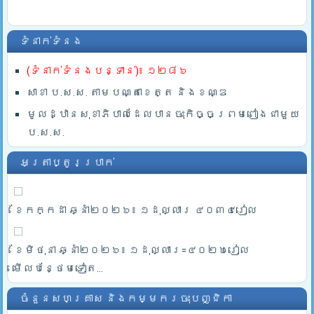
ទំនាក់ទំនង
(ទំនាក់ទំនងបន្ទាន់)៖ ១២៨៦
សាខា ប.ស.ស. តាមបណ្តាខេត្ត និងខណ្ឌ
មូលដ្ឋានសុខាភិបាលដែលបានចុះកិច្ចព្រមពៀងជាមួយ
ប.ស.ស.
អត្រាប្តូរប្រាក់
ខែកក្កដា ឆ្នាំ២០២៦៖ ១ដុល្លារ ៤០៣៤រៀល
ខែមិថុនា ឆ្នាំ២០២៦៖ ១ដុល្លារ=៤០២៦រៀល
មើលបន្ថែមទៀត...
ចំនួនសហគ្រាស និងកម្មករចុះបញ្ជិកា