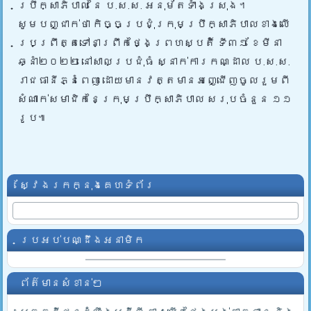
ប្រឹក្សាភិបាល នៃ ប.ស.ស. អនុម័តទាំងស្រុង។
សូមបញ្ជាក់ថា កិច្ចប្រជុំក្រុមប្រឹក្សាភិបាលខាងលើ
ប្រព្រឹត្តទៅនាព្រឹកថ្ងៃព្រហស្បតិ៍ ទី៣១ ខែមីនា
ឆ្នាំ២០២២ នៅសាលប្រជុំធំ ស្នាក់ការកណ្ដាល ប.ស.ស.
រាជធានីភ្នំពេញ ដោយមានវត្តមានអញ្ជើញចូលរួមពី
សំណាក់សមាជិកនៃក្រុមប្រឹក្សាភិបាល សរុបចំនួន ១១
រូប៕
ស្វែងរកក្នុងគេហទំព័រ
ប្រអប់បណ្ដឹងអនាមិក
ព័ត៌មានសំខាន់ៗ