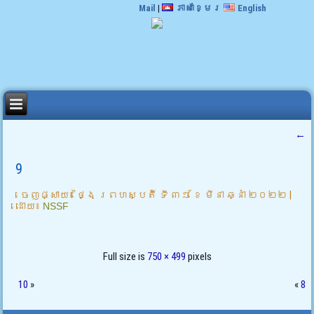
Mail
|
ភាសាខ្មែរ
English
←
9
ចេញផ្សាយ៖
ថ្ងៃ ព្រហស្បតិ៍ ទី ៣១ ខែ មីនា ឆ្នាំ ២០២២
|
ដោយ៖
NSSF
Full size is
750 × 499
pixels
10
»
«
8