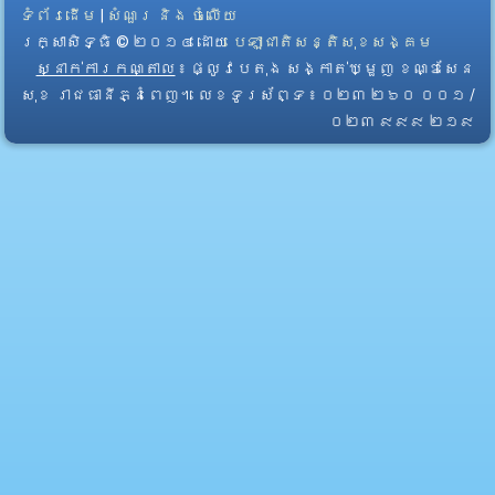
ទំព័រដើម
|
សំណួរ និង ចំលើយ
រក្សាសិទ្ធិ © ២០១៤ ដោយ​
បេឡាជាតិសន្តិសុខសង្គម
ស្នាក់ការកណ្តាល
៖ ផ្លូវបេតុង សង្កាត់ឃ្មួញ ខណ្ឌសែន
សុខ រាជធានីភ្នំពេញ។ លេខទូរស័ព្ទ ៖ ០២៣ ២៦០ ០០១ /
០២៣ ៩៩៩ ២១៩