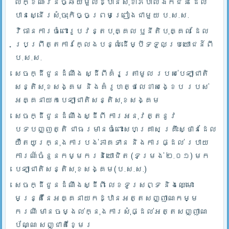
លក្ខណៈវិនិច្ឆ័យមួលដ្ឋានសុខាភិបាលឯកជន ដែល
បានស្នើរសុំចុះកិច្ចព្រមព្រៀងជាមួយ ប.ស.ស.
វិធានការចំពោះរូបវន្តបុគ្គល ឫនីតិបុគ្គល ដែល
ប្រព្រឹត្តការក្លែងបន្លំដើម្បីទទួលប្រយោជន៍ពី
ប.ស.ស.
សេចក្ដីជូនដំណឹង ស្ដីពីគំរូត្រាមូល របស់បេឡាជាតិ
សន្តិសុខសង្គម និងគំរូហត្ថលេខាសង្ខេប របស់
អគ្គនាយកបេឡាជាតិសន្តិសុខសង្គម
សេចក្ដីជូនដំណឹងស្ដីពី ការអនុវត្តនូវ
បទបញ្ញត្តិ ជាធរមានចំពោះសហគ្រាស គ្រឹះស្ថានដែល
យឺតយូរក្នុងការបង់ភាគទាន និងការផ្ដល់ របាយ
ការណ៍ចំនួនកម្មករនិយោជិត (ទម្រង់ ២.០១) មក
បេឡាជាតិសន្តិសុខសង្គម(ប.ស.ស.)
សេចក្ដីជូនដំណឹងស្ដីពី លេខទូរសព្ទ និងឈ្មោះ
មន្រ្តីនៃអគ្គនាយកដ្ឋានអត្តសញ្ញាណកម្ម
ករណី មានចម្ងល់ក្នុងការសុំផ្ដល់អត្តសញ្ញាណ
ប័ណ្ណ សញ្ជាតិខ្មែរ