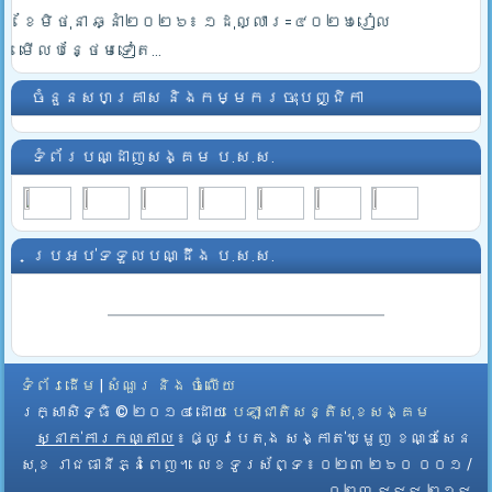
ខែមិថុនា ឆ្នាំ២០២៦៖ ១ដុល្លារ=៤០២៦រៀល
មើលបន្ថែមទៀត...
ចំនួនសហគ្រាស និងកម្មករចុះបញ្ជិកា
ទំព័របណ្ដាញសង្គម ប.ស.ស.
ប្រអប់ទទួលបណ្ដឹង ប.ស.ស.
ទំព័រដើម
|
សំណួរ និង ចំលើយ
រក្សាសិទ្ធិ © ២០១៤ ដោយ​
បេឡាជាតិសន្តិសុខសង្គម
ស្នាក់ការកណ្តាល
៖ ផ្លូវបេតុង សង្កាត់ឃ្មួញ ខណ្ឌសែន
សុខ រាជធានីភ្នំពេញ។ លេខទូរស័ព្ទ ៖ ០២៣ ២៦០ ០០១ /
០២៣ ៩៩៩ ២១៩