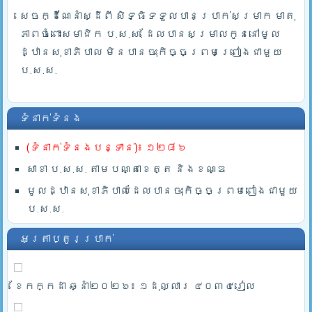
សេចក្ដីណែនាំស្ដីពី សិទ្ធិទទួលបានប្រាក់សម្រាក មាតុ
ភាពចំពោះសមាជិក ប.ស.ស. ដែលបានសម្រាលកូននៅមូល
ដ្ឋានសុខាភិបាល មិនបានចុះកិច្ចព្រមព្រៀងជាមួយ
ប.ស.ស.
ទំនាក់ទំនង
(ទំនាក់ទំនងបន្ទាន់)៖ ១២៨៦
សាខា ប.ស.ស. តាមបណ្តាខេត្ត និងខណ្ឌ
មូលដ្ឋានសុខាភិបាលដែលបានចុះកិច្ចព្រមពៀងជាមួយ
ប.ស.ស.
អត្រាប្តូរប្រាក់
ខែកក្កដា ឆ្នាំ២០២៦៖ ១ដុល្លារ ៤០៣៤រៀល