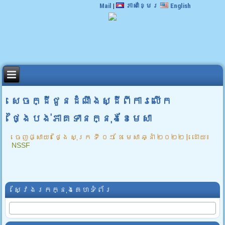
Mail
|
ភាសាខ្មែរ
English
សេចក្ដីជូនដំណឹងស្ដីពីការលើក
ថ្ងៃបង់ភាគទានក្នុងខែមេសា
ចេញផ្សាយ៖
ថ្ងៃ សុក្រ ទី ០១ ខែ មេសា ឆ្នាំ ២០២២
|
ដោយ៖
NSSF
ស្វែងរកក្នុងគេហទំព័រ