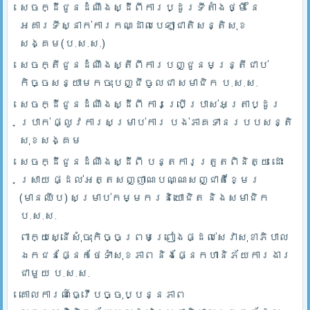
សេចក្ដីជូនដំណឹងស្ដីពីការប្ដូរទីតាំងថ្មី នៃ
អគារទីស្នាក់ការកណ្ដាលបេឡាជាតិសន្តិសុខ
សង្គម(ប.ស.ស.)
សេចក្តីជូនដំណឹងស្តីពីការបញ្ជូនមន្រ្តីជាប់
កិច្ចសន្យាមកចុះបញ្ជីចូលជា សមាជិក ប.ស.ស.
សេចក្ដីជូនដំណឹងស្ដីពី ការប្រើប្រាស់អត្រាប្ដូរ
ប្រាក់ ផ្លូវការសម្រាប់ការ បង់ភាគទានរបបសន្តិ
សុខសង្គម
សេចក្ដីជូនដំណឹងស្ដីពី បន្តការត្រួតពិនិត្យ ដោះ
ស្រាយ ផ្ដល់អត្តសញ្ញាណបណ្ណសញ្ជាតិខ្មែរ
(មានឈីប) សម្រាប់កម្មករនិយោជិត និងសមាជិក
ប.ស.ស.
ពាក្យស្នើសុំចុះកិច្ចព្រមព្រៀងផ្ដល់សេវាសុខាភិបាល
ឯកជនផ្នែកថែទាំសុខភាព និងផ្នែកហានិភ័យការងារ
ជាមួយ ប.ស.ស.
គោលការណ៍ធ្វើបច្ចុប្បន្នភាព