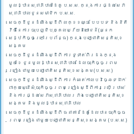
មូលដ្ឋានសុខាភិបាលដៃគូ ប.­ស.ស. ក្នុងការផ្ដល់សេវា
សុខាភិបាលជូនសមាជិក ប.ស.ស.
សេចក្ដីជូនដំណឹងស្ដីពី លក្ខខណ្ឌ បែបបទ និងនិតី
វិធីនៃការចុះបញ្ជីបុគ្គលស្វ័យនិយោជន៍(អ្នក
សេដ្ឋកិច្ចក្រៅប្រព័ន្ធ) ក្នុងបេឡាជាតិសន្តិសុខ
សង្គម
សេចក្ដីជូនដំណឹងស្ដីពី ការទូទាត់ពីរដងក្នុង
មួយខែ ជូនមូលដ្ឋានសុខាភិបាល ដែលចុះកិច្ចព្រម
ព្រៀងជាមួយបេឡាជាតិសន្តិសុខសង្គម(ប.ស.ស.)
សេចក្ដីជូនដំណឹងស្ដីពី ការកំណត់កាលបរិច្ឆេទដាក់
ពាក្យស្នើសុំចុះកិច្ចព្រមព្រៀងស្ដីពីការប្រើប្រាស់
និងការផ្ដល់សេវាសុខាភិបាលរវាងបេឡាជាតិសន្តិសុខ
សង្គម និងមូលដ្ឋានសុខាភិបាល
សេចក្ដីជូនដំណឹងស្ដីពី ធនាគារដៃគូដែលបានចុះកិច្ច
ព្រមព្រៀងជាមួយបេឡាជាតិសន្តិសុខសង្គម (ប.ស.ស.)