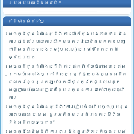
ប្រអប់បណ្ដឹងអនាមិក
ព័ត៌មានសំខាន់ៗ
សេចក្ដីជូនដំណឹងស្ដីពី ការលើកថ្ងៃបង់ភាគទាន និង
ការផ្ដល់របាយការណ៍កម្មករនិយោជិតមកកាន់បេឡា
ជាតិសន្តិសុខសង្គម(ប.ស.ស.) សម្រាប់ខែកក្កដា
ឆ្នាំ២០២៦
សេចក្ដីជូនដំណឹងស្ដីពី ការផាកពិន័យចំពោះសហគ្រាស
ក្រុមហ៊ុន រោងចក្រ ដែលតម្រូវឱ្យបងប្អូនអតីត
ពលករខ្មែរត្រឡប់មកពីថៃត្រូវតែផ្ដល់អត្ត
សញ្ញាណប័ណ្ណសញ្ជាតិខ្មែរក្នុងការដាក់ពាក្យធ្វើ
ការ
សេចក្ដីជូនដំណឹង ស្ដីពី “ការរៀបចំធ្វើបច្ចុប្បន្ន
ភាពបណ្ណ ប.ស.ស. ជូនអតីតមន្ត្រីរាជការស៊ីវិល
និងអតីតយុទ្ធជន”
សេចក្ដីណែនាំស្ដីពី ការពង្រឹងតួនាទីភារកិច្ចរបស់