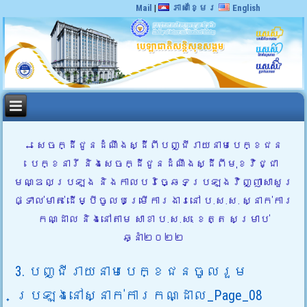
Mail
|
ភាសាខ្មែរ
English
←
សេចក្ដីជូនដំណឹងស្ដីពីបញ្ជីរាយនាមបេក្ខជន
បេក្ខនារី និងសេចក្ដីជូនដំណឹងស្ដីពីមុខវិជ្ជា
មណ្ឌលប្រឡង និងកាលបរិច្ឆេទប្រឡងវិញ្ញាសាសួរ
ផ្ទាល់មាត់ ដើម្បីចូលបម្រើការងារនៅ ប.ស.ស. ស្នាក់ការ
កណ្ដាល និងនៅតាម សាខា ប.ស.ស. ខេត្ត សម្រាប់
ឆ្នាំ២០២២
3. បញ្ជីរាយនាមបេក្ខជនចូលរួម
ប្រឡងនៅស្នាក់ការកណ្ដាល_Page_08