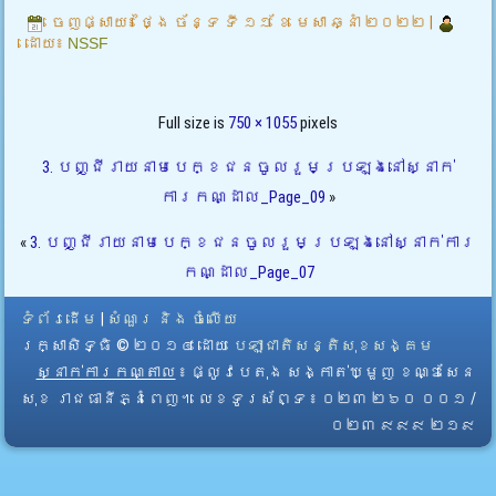
ចេញផ្សាយ៖
ថ្ងៃ ច័ន្ទ ទី ១១ ខែ មេសា ឆ្នាំ ២០២២
|
ដោយ៖
NSSF
Full size is
750 × 1055
pixels
3. បញ្ជីរាយនាមបេក្ខជនចូលរួមប្រឡងនៅស្នាក់
ការកណ្ដាល_Page_09
»
«
3. បញ្ជីរាយនាមបេក្ខជនចូលរួមប្រឡងនៅស្នាក់ការ
កណ្ដាល_Page_07
ទំព័រដើម
|
សំណួរ និង ចំលើយ
រក្សាសិទ្ធិ © ២០១៤ ដោយ​
បេឡាជាតិសន្តិសុខសង្គម
ស្នាក់ការកណ្តាល
៖ ផ្លូវបេតុង សង្កាត់ឃ្មួញ ខណ្ឌសែន
សុខ រាជធានីភ្នំពេញ។ លេខទូរស័ព្ទ ៖ ០២៣ ២៦០ ០០១ /
០២៣ ៩៩៩ ២១៩