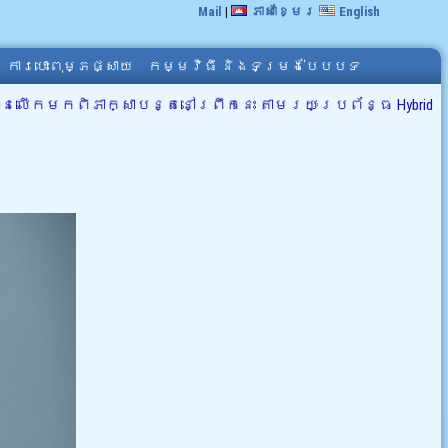
Mail
|
ភាសាខ្មែរ
English
ការបោះពុម្ភផ្សាយ
កម្មវិធី និងទម្រង់បែបបទ
លើកមកពិភាក្សាបន្តនៅព្រឹកនេះ តាមរយៈប្រព័ន្ធ Hybrid