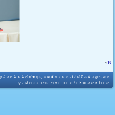
«
10
្លូវបេតុង សង្កាត់ឃ្មួញ ខណ្ឌសែនសុខ រាជធានីភ្នំពេញ។ លេខ
ទូរស័ព្ទ ៖ ០២៣ ២៦០ ០០១ / ០២៣ ៩៩៩ ២១៩