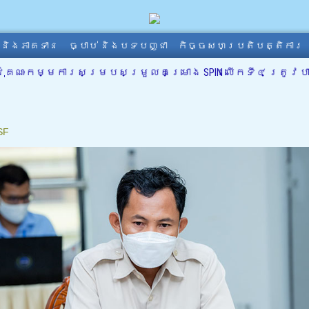
ា និងភាគទាន
ច្បាប់ និងបទបញ្ជា
កិច្ចសហប្រតិបត្តិការ
ុំគណៈកម្មការសម្របសម្រួលគម្រោង SPIN លើកទី៤ ត្រូវបាន
SF