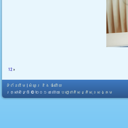
12
»
ទំព័រដើម
|
សំណួរ និង ចំលើយ
រក្សាសិទ្ធិ © ២០១៤ ដោយ​
បេឡាជាតិសន្តិសុខសង្គម