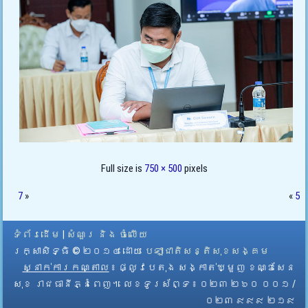
Full size is
750 × 500
pixels
7
»
«
5
ទំព័រដើម
|
សំណួរ និង ចំលើយ
រក្សាសិទ្ធិ © ២០១៤ ដោយ​
បេឡាជាតិសន្តិសុខសង្គម
ស្នាក់ការកណ្តាល
៖ ផ្លូវបេតុង សង្កាត់ឃ្មួញ ខណ្ឌសែន
សុខ រាជធានីភ្នំពេញ។ លេខទូរស័ព្ទ ៖ ០២៣ ២៦០ ០០១ /
០២៣ ៩៩៩ ២១៩