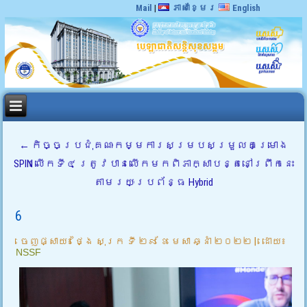
Mail
|
ភាសាខ្មែរ
English
←
កិច្ចប្រជុំគណៈកម្មការសម្របសម្រួលគម្រោង
SPIN លើកទី៤ ត្រូវបានលើកមកពិភាក្សាបន្តនៅព្រឹកនេះ
តាមរយៈប្រព័ន្ធ Hybrid
6
ចេញផ្សាយ៖
ថ្ងៃ សុក្រ ទី ២៩ ខែ មេសា ឆ្នាំ ២០២២
|
ដោយ៖
NSSF