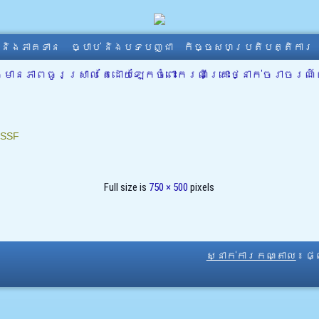
ា និងភាគទាន
ច្បាប់ និងបទបញ្ជា
កិច្ចសហប្រតិបត្តិការ
មានភាពធូរស្រាល តែដោយឡែកចំពោះករណីគ្រោះថ្នាក់ចរាចរ
SSF
Full size is
750 × 500
pixels
ស្នាក់ការកណ្តាល
៖ ផ