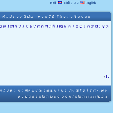
Mail
|
ភាសាខ្មែរ
English
ការបោះពុម្ភផ្សាយ
កម្មវិធី និងទម្រង់បែបបទ
ណ៍ផ្លូវគោកបានបង្ហាញពីការកើនឡើង គួរឲ្យព្រួយបារម្ភ
«
15
្លូវបេតុង សង្កាត់ឃ្មួញ ខណ្ឌសែនសុខ រាជធានីភ្នំពេញ។ លេខ
ទូរស័ព្ទ ៖ ០២៣ ២៦០ ០០១ / ០២៣ ៩៩៩ ២១៩