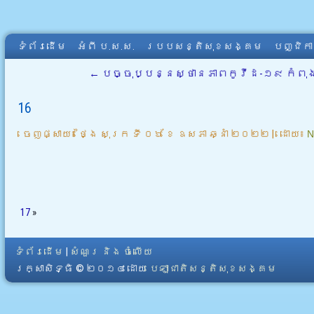
ទំព័រដើម
អំពី​ ប.ស.ស.
របបសន្តិសុខសង្គម
បញ្ជិក
←
បច្ចុប្បន្នស្ថានភាពកូវីដ-១៩ កំពុង
16
ចេញផ្សាយ៖
ថ្ងៃ សុក្រ ទី ០៦ ខែ ឧសភា ឆ្នាំ ២០២២
|
ដោយ៖
N
17
»
ទំព័រដើម
|
សំណួរ និង ចំលើយ
រក្សាសិទ្ធិ © ២០១៤ ដោយ​
បេឡាជាតិសន្តិសុខសង្គម