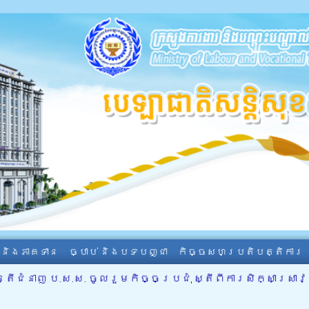
ា និងភាគទាន
ច្បាប់ និងបទបញ្ជា
កិច្ចសហប្រតិបត្តិការ
្រីជំនាញ ប.ស.ស. ចូលរួមកិច្ចប្រជុំ ស្តីពីការសិក្សាស្