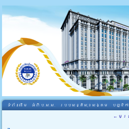
ទំព័រដើម
អំពី​ ប.ស.ស.
របបសន្តិសុខសង្គម
បញ្ជិក
←
មន្ត