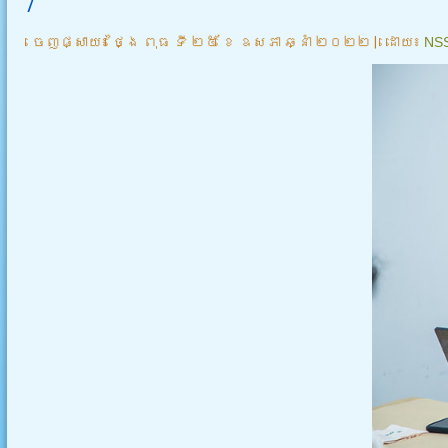
7
ចេញផ្សាយ៖
ថ្ងៃ ពុធ ទី ២៥ ខែ ឧសភា ឆ្នាំ ២០២២
|
ដោយ៖
NS