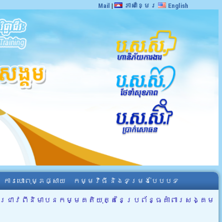
Mail
|
ភាសាខ្មែរ
English
ការបោះពុម្ភផ្សាយ
កម្មវិធី និងទម្រង់បែបបទ
រាវជ្រាវពីនិមាបនកម្មគតិយុត្តនៃប្រព័ន្ធគាំពារសង្គម