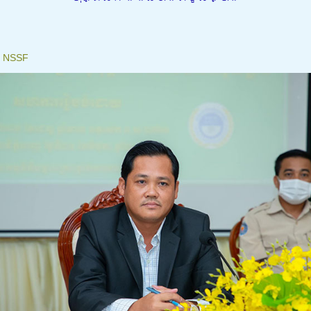
៖
NSSF