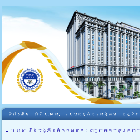
ទំព័រដើម
អំពី​ ប.ស.ស.
របបសន្តិសុខសង្គម
បញ្ជិក
←
ប.ស.ស. នឹងបង្កើនកិច្ចសហការជាមួយកាកបាទក្រហមកម្ព