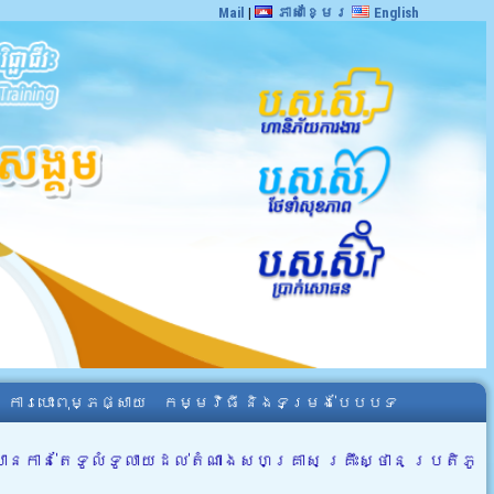
Mail
|
ភាសាខ្មែរ
English
ការបោះពុម្ភផ្សាយ
កម្មវិធី និងទម្រង់បែបបទ
ាន់តែទូលំទូលាយដល់តំណាងសហគ្រាស គ្រឹះស្ថាន ប្រតិភូ