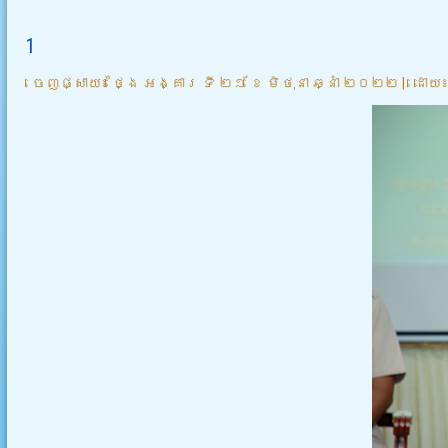
1
ចេញផ្សាយ៖
ថ្ងៃ អង្គារ ទី ២១ ខែ មិថុនា ឆ្នាំ ២០២២
|
ដោយ