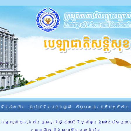
ា និងភាគទាន
ច្បាប់ និងបទបញ្ជា
កិច្ចសហប្រតិបត្តិការ
ុជា ក្នុងការផ្សព្វផ្សាយលើវិជ្ជាសង្រ្គោះបឋមឲ្យបានក
បុគ្គលិក និងសហជីពមូលដ្ឋាន