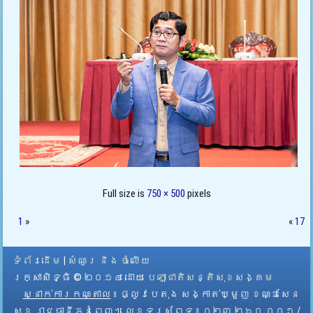
Full size is
750 × 500
pixels
1
»
«
17
ទំព័រដើម
|
សំណួរ និង ចំលើយ
រក្សាសិទ្ធិ © ២០១៤ ដោយ​
បេឡាជាតិសន្តិសុខសង្គម
ស្នាក់ការកណ្តាល
៖ ផ្លូវបេតុង សង្កាត់ឃ្មួញ ខណ្ឌសែន
សុខ រាជធានីភ្នំពេញ។ លេខទូរស័ព្ទ ៖ ០២៣ ២៦០ ០០១ /