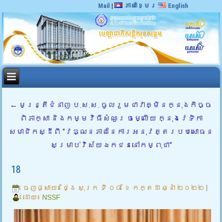
Mail
|
ភាសាខ្មែរ
English
←
មន្ត្រីជំនាញ ប.ស.ស. ចូលរួមជាវាគ្មិនក្នុងកិច្ច
ពិភាក្សា និងកម្មវិធីសំណួរ ចម្លើយ ក្នុងវេទិកា
សមាជិកស្ដីពី “វឌ្ឍនភាពនៃការអនុវត្តរបបសោធន
សម្រាប់វិស័យឯកជននៅកម្ពុជា“
18
ចេញផ្សាយ៖
ថ្ងៃ សុក្រ ទី ០៨ ខែ កក្តដា ឆ្នាំ ២០២២
|
ដោយ៖
NSSF