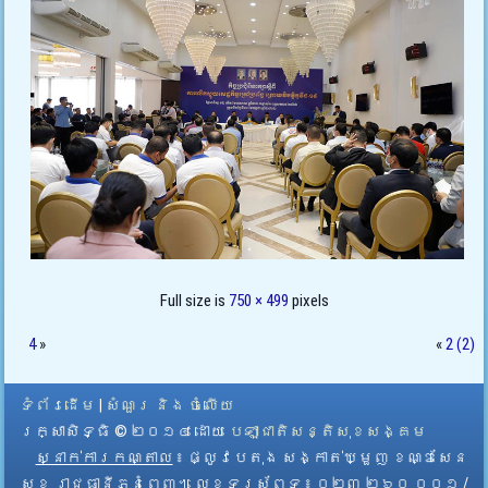
Full size is
750 × 499
pixels
4
»
«
2 (2)
ទំព័រដើម
|
សំណួរ និង ចំលើយ
រក្សាសិទ្ធិ © ២០១៤ ដោយ​
បេឡាជាតិសន្តិសុខសង្គម
ស្នាក់ការកណ្តាល
៖ ផ្លូវបេតុង សង្កាត់ឃ្មួញ ខណ្ឌសែន
សុខ រាជធានីភ្នំពេញ។ លេខទូរស័ព្ទ ៖ ០២៣ ២៦០ ០០១ /