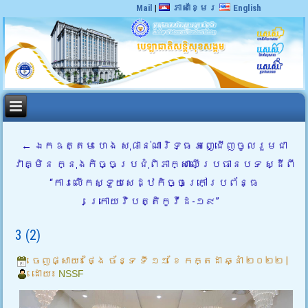
Mail
|
ភាសាខ្មែរ
English
←
ឯកឧត្តម ហេង សុផាន់ណារិទ្ធ អញ្ជើញចូលរួមជា
វាគ្មិន ក្នុងកិច្ចប្រជុំពិភាក្សាលើប្រធានបទ ស្ដីពី
“ការលើកស្ទួយសេដ្ឋកិច្ចក្រៅប្រព័ន្ធ
ក្រោយវិបត្តិកូវីដ-១៩”
3 (2)
ចេញផ្សាយ៖
ថ្ងៃ ច័ន្ទ ទី ១១ ខែ កក្តដា ឆ្នាំ ២០២២
|
ដោយ៖
NSSF