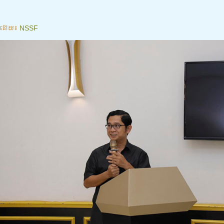
ដោយ៖
NSSF