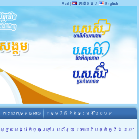
Mail
|
ភាសាខ្មែរ
English
ការបោះពុម្ភផ្សាយ
កម្មវិធី និងទម្រង់បែបបទ
កស្ទួយសេដ្ឋកិច្ចក្រៅប្រព័ន្ធ ក្រោយវិបត្តិកូវីដ-១៩”