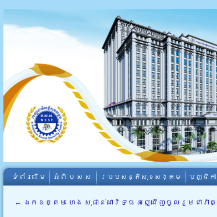
ទំព័រដើម
អំពី​ ប.ស.ស.
របបសន្តិសុខសង្គម
បញ្ជិក
←
ឯកឧត្តម ហេង សុផាន់ណារិទ្ធ អញ្ជើញចូលរួមជាវាគ្ម