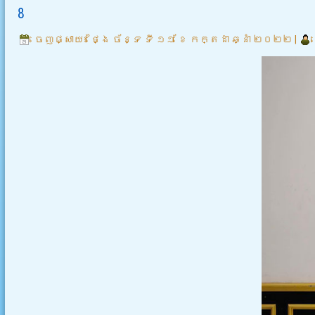
8
ចេញផ្សាយ៖
ថ្ងៃ ច័ន្ទ ទី ១១ ខែ កក្តដា ឆ្នាំ ២០២២
|