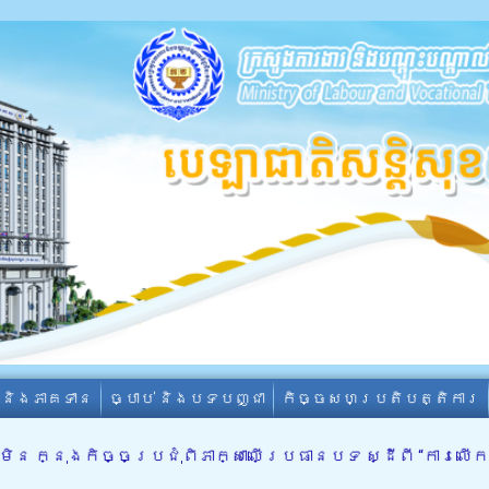
ា និងភាគទាន
ច្បាប់ និងបទបញ្ជា
កិច្ចសហប្រតិបត្តិការ
ិន ក្នុងកិច្ចប្រជុំពិភាក្សាលើប្រធានបទ ស្ដីពី “ការលើ