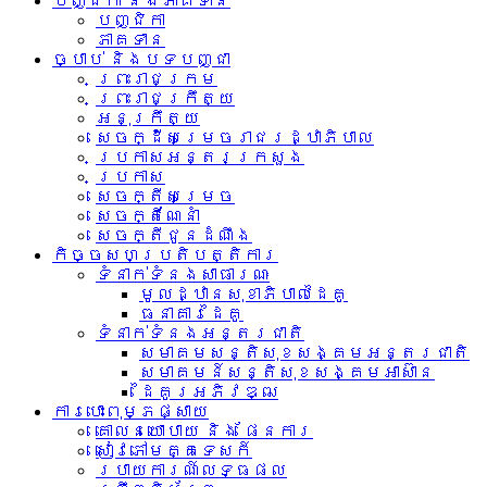
បញ្ជិកា និងភាគទាន
បញ្ជិកា
ភាគទាន
ច្បាប់ និងបទបញ្ជា
ព្រះរាជក្រម
ព្រះរាជក្រឹត្យ
អនុក្រឹត្យ
សេចក្ដីសម្រេចរាជរដ្ឋាភិបាល
ប្រកាសអន្តរក្រសួង
ប្រកាស
សេចក្តីសម្រេច
សេចក្តីណែនាំ
សេចក្តីជូនដំណឹង
កិច្ចសហប្រតិបត្តិការ
ទំនាក់ទំនង​សាធារណៈ
មូលដ្ឋានសុខាភិបាលដៃគូ
ធនាគារដៃគូ
ទំនាក់​ទំនង​អន្តរ​ជាតិ
សមាគមសន្តិសុខសង្គមអន្តរជាតិ
សមាគមន៍សន្តិសុខសង្គមអាស៊ាន​
ដៃគូរអភិវឌ្ឍ
ការបោះពុម្ភផ្សាយ
គោលនយោបាយ និង ផែនការ
សៀវភៅមគ្គទេសក៍
របាយការណ៍លទ្ធផល