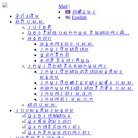
Mail
|
ភាសាខ្មែរ
ទំព័រដើម
English
អំពី​ ប.ស.ស.
ប្រវត្តិ
ចក្ខុវិស័យ បេសកកម្ម និង គោលការណ៍…
អង្គភាព
អង្គការលេខ ប.ស.ស.
ក្រុមប្រឹក្សាភិបាល
ថ្នាក់ដឹកនាំ
តួនាទី និងភារកិច្ច
ក្រុមប្រឹក្សា និងគណៈកម្មការ
ក្រុមប្រឹក្សាធនាភិបាលសន្តិសុខ
សង្គម
ក្រុមប្រឹក្សាវេជ្ជសាស្រ្តនៃ ប.ស.ស.
គណៈកម្មការដោះស្រាយវិវាទនៃ ប.ស.ស.
ក្រុមការងារ​ ស.ផ.ក
ក្រុមកាងារ ទ.ស.ប.ក
សាខា ប.ស.ស.
របបសន្តិសុខសង្គម
ផ្នែកប្រាក់សោធន
ផ្នែកថែទាំសុខភាព
ផ្នែកហានិភ័យការងារ
ផ្នែកនិកម្មភាពការងារ