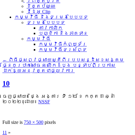
ព្រឹត្តិប័ត្រ
ខិត្តប័ណ្ណ
វីដេអូ Clip
កម្មវិធី និងទម្រង់បែបបទ
ទម្រង់បែបបទ
តាវកាលិក
បញ្ជិកា និងភាគទាន
កម្មវិធី
កម្មវិធីកុំព្យូទ័រ
កម្មវិធីទូរស័ព្ទ
←
ពិធីផ្សព្វផ្សាយស្តីពីរបបសន្ដិសុខសង្គម
ផ្នែកប្រាក់សោធន លើកដំបូង បន្ទាប់ពីប្រកាស
ដាក់ឱ្យអនុវត្តជាផ្លូវការ
10
ចេញផ្សាយ៖
ថ្ងៃ អង្គារ ទី ១២ ខែ កក្តដា ឆ្នាំ
២០២២
|
ដោយ៖
NSSF
Full size is
750 × 500
pixels
11
»