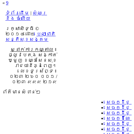
«
9
ទំព័រដើម
|
សំណួរ
និង ចំលើយ
រក្សាសិទ្ធិ ©
២០១៤ ដោយ​
បេឡាជាតិ
សន្តិសុខសង្គម
ស្នាក់ការកណ្តាល
៖
ផ្លូវបេតុង សង្កាត់
ឃ្មួញ ខណ្ឌសែនសុខ
រាជធានីភ្នំពេញ។
លេខទូរស័ព្ទ ៖
០២៣ ២៦០ ០០១ /
០២៣ ៩៩៩ ២១៩
ព័ត៌មានសំខាន់ៗ
សេចក្ដីជូ
សេចក្ដីជូ
សេចក្ដីជូ
សេចក្ដីណែន
សេចក្ដីជូន
សេចក្ដីជូន