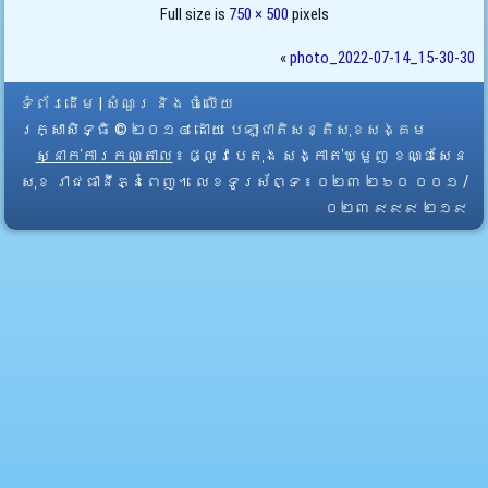
Full size is
750 × 500
pixels
«
photo_2022-07-14_15-30-30
ទំព័រដើម
|
សំណួរ និង ចំលើយ
រក្សាសិទ្ធិ © ២០១៤ ដោយ​
បេឡាជាតិសន្តិសុខសង្គម
ស្នាក់ការកណ្តាល
៖ ផ្លូវបេតុង សង្កាត់ឃ្មួញ ខណ្ឌសែន
សុខ រាជធានីភ្នំពេញ។ លេខទូរស័ព្ទ ៖ ០២៣ ២៦០ ០០១ /
០២៣ ៩៩៩ ២១៩