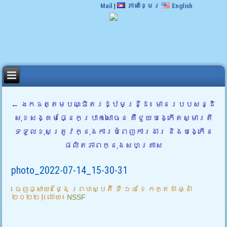
Mail
|
ភាសាខ្មែរ
English
←
ឯកឧត្តមបណ្ឌិតរដ្ឋមន្រី្ដ៖ មានរបបសន្ដិ
សុខសង្គមផ្នែកប្រាក់សោធន គឺជួយបង្កើតស្មារតី
ទទួលខុសត្រូវក្នុងការបំពេញការងារ និងបង្កើន
ផលិតភាពក្នុងសហគ្រាស
photo_2022-07-14_15-30-31
ចេញផ្សាយ៖
ថ្ងៃ ព្រហស្បតិ៍ ទី ១៤ ខែ កក្តដា ឆ្នាំ
២០២២
|
ដោយ៖
NSSF