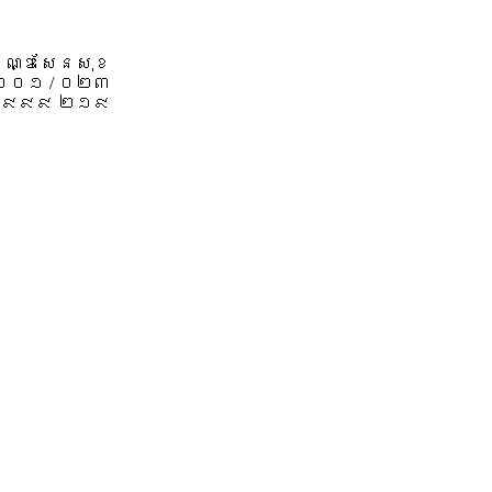
 ខណ្ឌសែនសុខ
 ០០១ / ០២៣
៩៩៩ ២១៩