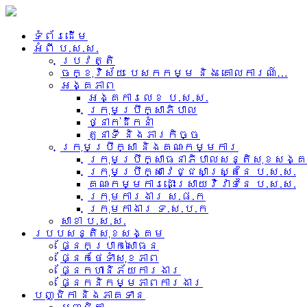
ទំព័រដើម
អំពី​ ប.ស.ស.
ប្រវត្តិ
ចក្ខុវិស័យ បេសកកម្ម និង គោលការណ៍…
អង្គភាព
អង្គការលេខ ប.ស.ស.
ក្រុមប្រឹក្សាភិបាល
ថ្នាក់ដឹកនាំ
តួនាទី និងភារកិច្ច
ក្រុមប្រឹក្សា និងគណៈកម្មការ
ក្រុមប្រឹក្សាធនាភិបាលសន្តិសុខសង្
ក្រុមប្រឹក្សាវេជ្ជសាស្រ្តនៃ ប.ស.ស.
គណៈកម្មការដោះស្រាយវិវាទនៃ ប.ស.ស.
ក្រុមការងារ​ ស.ផ.ក
ក្រុមកាងារ ទ.ស.ប.ក
សាខា ប.ស.ស.
របបសន្តិសុខសង្គម
ផ្នែកប្រាក់សោធន
ផ្នែកថែទាំសុខភាព
ផ្នែកហានិភ័យការងារ
ផ្នែកនិកម្មភាពការងារ
បញ្ជិកា និងភាគទាន