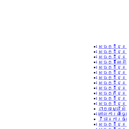
សេចក្ដីជូនដ
សេចក្ដីជូនដ
សេចក្ដីជូនដ
សេចក្ដីណែនាំ
សេចក្ដីជូនដ
សេចក្ដីជូនដ
សេចក្ដីជូនដំ
សេចក្ដីជូនដ
សេចក្ដីជូនដំ
សេចក្តីជូនដ
សេចក្ដីជូនដ
សេចក្ដីជូនដ
ពាក្យស្នើសុ
គោលការណ៍ធ្វ
វិធានការចំព
សេចក្ដីជូនដ