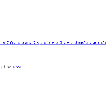
ងៃ ស្ដីពីរបបសន្ដិសុខសង្គមផ្នែកប្រាក់សោធនសម្រាប
|
ដោយ៖
NSSF