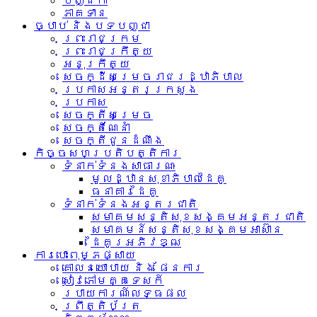
បញ្ជិកា
ភាគទាន
ច្បាប់ និងបទបញ្ជា
ព្រះរាជក្រម
ព្រះរាជក្រឹត្យ
អនុក្រឹត្យ
សេចក្ដីសម្រេចរាជរដ្ឋាភិបាល
ប្រកាសអន្តរក្រសួង
ប្រកាស
សេចក្តីសម្រេច
សេចក្តីណែនាំ
សេចក្តីជូនដំណឹង
កិច្ចសហប្រតិបត្តិការ
ទំនាក់ទំនង​សាធារណៈ
មូលដ្ឋានសុខាភិបាលដៃគូ
ធនាគារដៃគូ
ទំនាក់​ទំនង​អន្តរ​ជាតិ
សមាគមសន្តិសុខសង្គមអន្តរជាតិ
សមាគមន៍សន្តិសុខសង្គមអាស៊ាន​
ដៃគូរអភិវឌ្ឍ
ការបោះពុម្ភផ្សាយ
គោលនយោបាយ និង ផែនការ
សៀវភៅមគ្គទេសក៍
របាយការណ៍លទ្ធផល
ព្រឹត្តិប័ត្រ