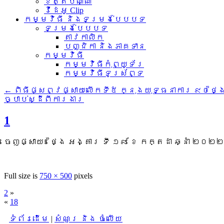
ខិត្តប័ណ្ណ
វីដេអូ Clip
កម្មវិធី និងទម្រង់បែបបទ
ទម្រង់បែបបទ
តាវកាលិក
បញ្ជិកា និងភាគទាន
កម្មវិធី
កម្មវិធីកុំព្យូទ័រ
កម្មវិធីទូរស័ព្ទ
←
ពិធីផ្សព្វផ្សាយលើកទី៥ ក្នុងយុទ្ធនាការ ៩០ថ្
ច្បាប់ស្ដីពីការងារ
1
ចេញផ្សាយ៖
ថ្ងៃ អង្គារ ទី ១៩ ខែ កក្តដា ឆ្នាំ ២០២២
Full size is
750 × 500
pixels
2
»
«
18
ទំព័រដើម
|
សំណួរ និង ចំលើយ