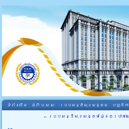
ទំព័រដើម
អំពី​ ប.ស.ស.
របបសន្តិសុខសង្គម
បញ្ជិក
←
របបសន្ដិសុខសង្គមផ្នែកប្រាក់សោ