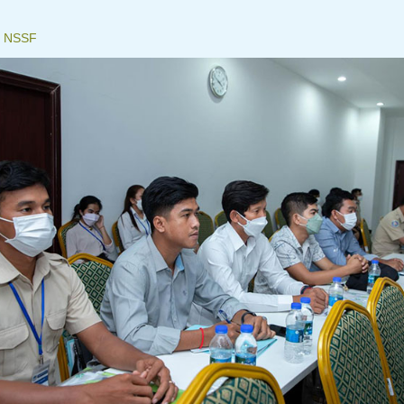
៖
NSSF