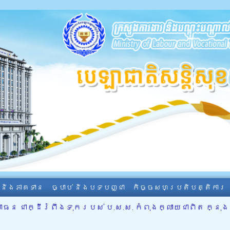
ា និងភាគទាន
ច្បាប់ និងបទបញ្ជា
កិច្ចសហប្រតិបត្តិការ
ធន ជាក្ដីរំពឹងទុករបស់ ប.ស.ស. កំពុងក្លាយជាពិត ក្