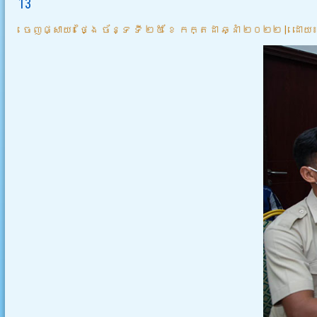
13
ចេញផ្សាយ៖
ថ្ងៃ ច័ន្ទ ទី ២៥ ខែ កក្តដា ឆ្នាំ ២០២២
|
ដោយ