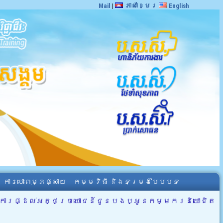
Mail
|
ភាសាខ្មែរ
English
ការបោះពុម្ភផ្សាយ
កម្មវិធី និងទម្រង់បែបបទ
នុងការផ្ដល់អត្ថប្រយោជន៍ជូនបងប្អូនកម្មករនិយោជិត