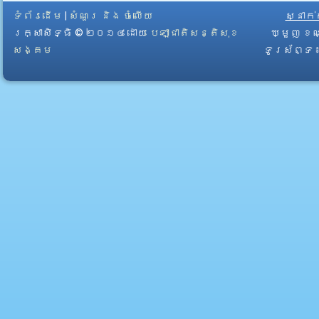
ទំព័រដើម
|
សំណួរ និង ចំលើយ
ស្នាក
រក្សាសិទ្ធិ © ២០១៤ ដោយ​
បេឡាជាតិសន្តិសុខ
ឃ្មួញ ខណ
សង្គម
ទូរស័ព្ទ