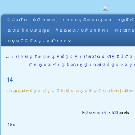
ទំព័រដើម
អំពី​ ប.ស.ស.
របបសន្តិសុខសង្គម
បញ្ជិកា
ច្បាប់ និងបទបញ្ជា
កិច្ចសហប្រតិបត្តិការ
ការបោះពុ
កម្មវិធី និងទម្រង់បែបបទ
←
របបសន្ដិសុខសង្គមផ្នែកប្រាក់សោធន ជាក្ដីរំពឹងទ
ពិត ក្នុងការផ្ដល់អត្ថប្រយោជន៍ជូនបងប
14
ចេញផ្សាយ៖
ថ្ងៃ ច័ន្ទ ទី ២៥ ខែ កក្តដា ឆ្នាំ ២០២២
|
ដោយ៖
Full size is
750 × 500
pixels
15
»