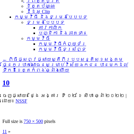
ព្រឹត្តិប័ត្រ
ខិត្តប័ណ្ណ
វីដេអូ Clip
កម្មវិធី និងទម្រង់បែបបទ
ទម្រង់បែបបទ
តាវកាលិក
បញ្ជិកា និងភាគទាន
កម្មវិធី
កម្មវិធីកុំព្យូទ័រ
កម្មវិធីទូរស័ព្ទ
←
ពិធីផ្សព្វផ្សាយស្តីពីរបបសន្តិសុខសង្គម
ផ្នែកប្រាក់សោធនសម្រាប់វិស័យឯកជន បានមកដល់
ទឹកដីខេត្តកំពង់ឆ្នាំងហើយ
10
ចេញផ្សាយ៖
ថ្ងៃ អង្គារ ទី ០២ ខែ សីហា ឆ្នាំ ២០២២
|
ដោយ៖
NSSF
Full size is
750 × 500
pixels
11
»