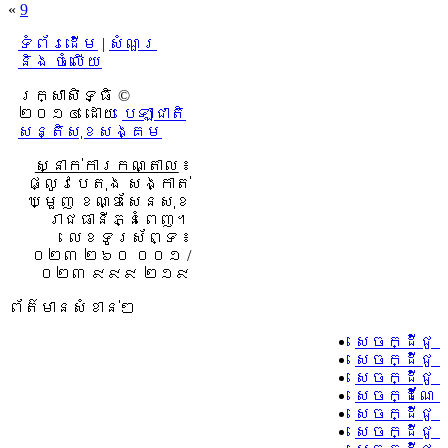
«
9
ទំព័រដើម
|
សំណួរ
និង ចំលើយ
រក្សាសិទ្ធិ ©
២០១៤ ដោយ​
បេឡាជាតិ
សន្តិសុខសង្គម
ស្នាក់ការកណ្តាល
៖
ផ្លូវបេតុង សង្កាត់
ឃ្មួញ ខណ្ឌសែនសុខ
រាជធានីភ្នំពេញ។
លេខទូរស័ព្ទ ៖
០២៣ ២៦០ ០០១ /
០២៣ ៩៩៩ ២១៩
ព័ត៌មានសំខាន់ៗ
សេចក្ដីជូ
សេចក្ដីជូ
សេចក្ដីជូ
សេចក្ដីណែន
សេចក្ដីជូន
សេចក្ដីជូន