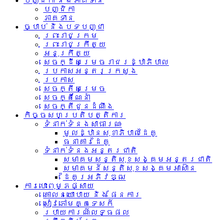
បញ្ជិកា និងភាគទាន
បញ្ជិកា
ភាគទាន
ច្បាប់ និងបទបញ្ជា
ព្រះរាជក្រម
ព្រះរាជក្រឹត្យ
អនុក្រឹត្យ
សេចក្ដីសម្រេចរាជរដ្ឋាភិបាល
ប្រកាសអន្តរក្រសួង
ប្រកាស
សេចក្តីសម្រេច
សេចក្តីណែនាំ
សេចក្តីជូនដំណឹង
កិច្ចសហប្រតិបត្តិការ
ទំនាក់ទំនង​សាធារណៈ
មូលដ្ឋានសុខាភិបាលដៃគូ
ធនាគារដៃគូ
ទំនាក់​ទំនង​អន្តរ​ជាតិ
សមាគមសន្តិសុខសង្គមអន្តរជាតិ
សមាគមន៍សន្តិសុខសង្គមអាស៊ាន​
ដៃគូរអភិវឌ្ឍ
ការបោះពុម្ភផ្សាយ
គោលនយោបាយ និង ផែនការ
សៀវភៅមគ្គទេសក៍
របាយការណ៍លទ្ធផល