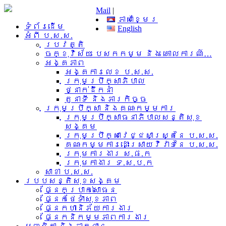
Mail
|
ភាសាខ្មែរ
ទំព័រដើម
English
អំពី​ ប.ស.ស.
ប្រវត្តិ
ចក្ខុវិស័យ បេសកកម្ម និង គោលការណ៍…
អង្គភាព
អង្គការលេខ ប.ស.ស.
ក្រុមប្រឹក្សាភិបាល
ថ្នាក់ដឹកនាំ
តួនាទី និងភារកិច្ច
ក្រុមប្រឹក្សា និងគណៈកម្មការ
ក្រុមប្រឹក្សាធនាភិបាលសន្តិសុខ
សង្គម
ក្រុមប្រឹក្សាវេជ្ជសាស្រ្តនៃ ប.ស.ស.
គណៈកម្មការដោះស្រាយវិវាទនៃ ប.ស.ស.
ក្រុមការងារ​ ស.ផ.ក
ក្រុមកាងារ ទ.ស.ប.ក
សាខា ប.ស.ស.
របបសន្តិសុខសង្គម
ផ្នែកប្រាក់សោធន
ផ្នែកថែទាំសុខភាព
ផ្នែកហានិភ័យការងារ
ផ្នែកនិកម្មភាពការងារ