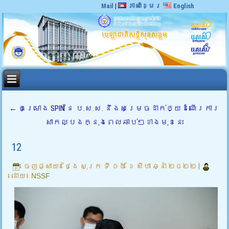
Mail
|
ភាសាខ្មែរ
English
←
គម្រោង SPIN នៃ ប.ស.ស. នឹងសម្រេចដាក់ឲ្យដំណើរការ
សាកល្បងក្នុងពេលឆាប់ៗខាងមុខនេះ
12
ចេញផ្សាយ៖
ថ្ងៃ សុក្រ ទី ០៥ ខែ សីហា ឆ្នាំ ២០២២
|
ដោយ៖
NSSF