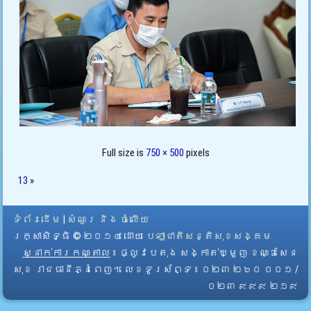
Full size is
750 × 500
pixels
13
»
ទំព័រដើម
|
សំណួរ និង ចំលើយ
រក្សាសិទ្ធិ © ២០១៤ ដោយ​
បេឡាជាតិសន្តិសុខសង្គម
ស្នាក់ការកណ្តាល
៖ ផ្លូវបេតុង សង្កាត់ឃ្មួញ ខណ្ឌសែន
សុខ រាជធានីភ្នំពេញ។ លេខទូរស័ព្ទ ៖ ០២៣ ២៦០ ០០១ /
០២៣ ៩៩៩ ២១៩