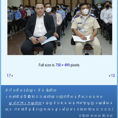
Full size is
750 × 499
pixels
17
»
«
12
ទំព័រដើម
|
សំណួរ និង ចំលើយ
រក្សាសិទ្ធិ © ២០១៤ ដោយ​
បេឡាជាតិសន្តិសុខសង្គម
ស្នាក់ការកណ្តាល
៖ ផ្លូវបេតុង សង្កាត់ឃ្មួញ ខណ្ឌសែន
សុខ រាជធានីភ្នំពេញ។ លេខទូរស័ព្ទ ៖ ០២៣ ២៦០ ០០១ /
០២៣ ៩៩៩ ២១៩