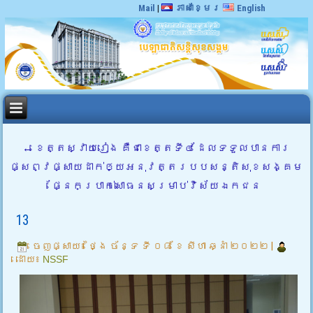
Mail
|
ភាសាខ្មែរ
English
←
ខេត្តស្វាយរៀង គឺជាខេត្តទី៤ ដែលទទួលបានការ
ផ្សព្វផ្សាយដាក់ឲ្យអនុវត្តរបបសន្តិសុខសង្គម
ផ្នែកប្រាក់សោធនសម្រាប់វិស័យឯកជន
13
ចេញផ្សាយ៖
ថ្ងៃ ច័ន្ទ ទី ០៨ ខែ សីហា ឆ្នាំ ២០២២
|
ដោយ៖
NSSF