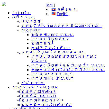
Mail
|
ភាសាខ្មែរ
ទំព័រដើម
English
អំពី​ ប.ស.ស.
ប្រវត្តិ
ចក្ខុវិស័យ បេសកកម្ម និង គោលការណ៍…
អង្គភាព
អង្គការលេខ ប.ស.ស.
ក្រុមប្រឹក្សាភិបាល
ថ្នាក់ដឹកនាំ
តួនាទី និងភារកិច្ច
ក្រុមប្រឹក្សា និងគណៈកម្មការ
ក្រុមប្រឹក្សាធនាភិបាលសន្តិសុខ
សង្គម
ក្រុមប្រឹក្សាវេជ្ជសាស្រ្តនៃ ប.ស.ស.
គណៈកម្មការដោះស្រាយវិវាទនៃ ប.ស.ស.
ក្រុមការងារ​ ស.ផ.ក
ក្រុមកាងារ ទ.ស.ប.ក
សាខា ប.ស.ស.
របបសន្តិសុខសង្គម
ផ្នែកប្រាក់សោធន
ផ្នែកថែទាំសុខភាព
ផ្នែកហានិភ័យការងារ
ផ្នែកនិកម្មភាពការងារ