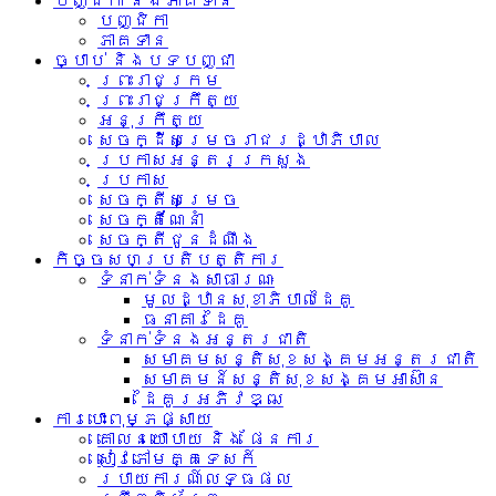
បញ្ជិកា និងភាគទាន
បញ្ជិកា
ភាគទាន
ច្បាប់ និងបទបញ្ជា
ព្រះរាជក្រម
ព្រះរាជក្រឹត្យ
អនុក្រឹត្យ
សេចក្ដីសម្រេចរាជរដ្ឋាភិបាល
ប្រកាសអន្តរក្រសួង
ប្រកាស
សេចក្តីសម្រេច
សេចក្តីណែនាំ
សេចក្តីជូនដំណឹង
កិច្ចសហប្រតិបត្តិការ
ទំនាក់ទំនង​សាធារណៈ
មូលដ្ឋានសុខាភិបាលដៃគូ
ធនាគារដៃគូ
ទំនាក់​ទំនង​អន្តរ​ជាតិ
សមាគមសន្តិសុខសង្គមអន្តរជាតិ
សមាគមន៍សន្តិសុខសង្គមអាស៊ាន​
ដៃគូរអភិវឌ្ឍ
ការបោះពុម្ភផ្សាយ
គោលនយោបាយ និង ផែនការ
សៀវភៅមគ្គទេសក៍
របាយការណ៍លទ្ធផល