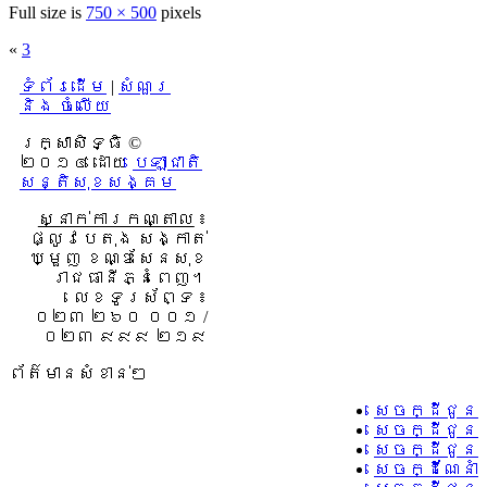
Full size is
750 × 500
pixels
«
3
ទំព័រដើម
|
សំណួរ
និង ចំលើយ
រក្សាសិទ្ធិ ©
២០១៤ ដោយ​
បេឡាជាតិ
សន្តិសុខសង្គម
ស្នាក់ការកណ្តាល
៖
ផ្លូវបេតុង សង្កាត់
ឃ្មួញ ខណ្ឌសែនសុខ
រាជធានីភ្នំពេញ។
លេខទូរស័ព្ទ ៖
០២៣ ២៦០ ០០១ /
០២៣ ៩៩៩ ២១៩
ព័ត៌មានសំខាន់ៗ
សេចក្ដីជូន
សេចក្ដីជូន
សេចក្ដីជូនដ
សេចក្ដីណែនា