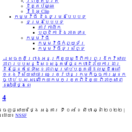
ព្រឹត្តិប័ត្រ
ខិត្តប័ណ្ណ
វីដេអូ Clip
កម្មវិធី និងទម្រង់បែបបទ
ទម្រង់បែបបទ
តាវកាលិក
បញ្ជិកា និងភាគទាន
កម្មវិធី
កម្មវិធីកុំព្យូទ័រ
កម្មវិធីទូរស័ព្ទ
←
សេចក្តីព្រាងអនុក្រឹត្យស្ដីពីការពង្រីកវិសាល
ភាពរបបសន្ដិសុខសង្គមផ្នែកហានិភ័យការងារ
និងផ្នែកថែទាំសុខភាពសម្រាប់បុគ្គលដែលស្ថិតនៅ
ក្នុងវិស័យសាធារណៈ ត្រូវបានក្រុមកិច្ចការអ្នក
ច្បាប់ ប.ស.ស. លើកយកមកត្រួតពិនិត្យ ពិភាក្សានា
រសៀលថ្ងៃនេះ
4
ចេញផ្សាយ៖
ថ្ងៃ អង្គារ ទី ០៩ ខែ សីហា ឆ្នាំ ២០២២
|
ដោយ៖
NSSF