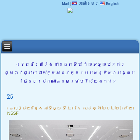
Mail
|
ភាសាខ្មែរ
English
←
ខេត្តព្រៃវែង ជាខេត្តទី៦ ដែលទទួលបានការ
ផ្សព្វផ្សាយដាក់ឲ្យអនុវត្តរបបសន្តិសុខសង្គម
ផ្នែកប្រាក់សោធនសម្រាប់វិស័យឯកជន
25
ចេញផ្សាយ៖
ថ្ងៃ អាទិត្យ ទី ២៣ ខែ តុលា ឆ្នាំ ២០២២
|
ដោយ៖
NSSF