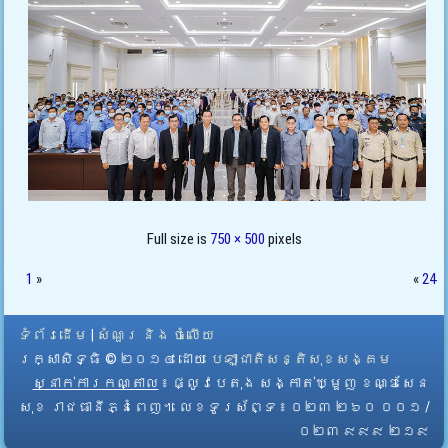
Full size is
750 × 500
pixels
1
»
«
24
ទំព័រដើម
|
សំណួរ និង ចំលើយ
រក្សាសិទ្ធិ © ២០១៤ ដោយ​
បេឡាជាតិសន្តិសុខសង្គម
ស្នាក់ការកណ្តាល
៖ ផ្លូវបេតុង សង្កាត់ឃ្មួញ ខណ្ឌសែន
សុខ រាជធានីភ្នំពេញ។ លេខទូរស័ព្ទ ៖ ០២៣ ២៦០ ០០១ /
០២៣ ៩៩៩ ២១៩