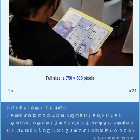
Full size is
750 × 500
pixels
1
»
«
24
ទំព័រដើម
|
សំណួរ និង ចំលើយ
រក្សាសិទ្ធិ © ២០១៤ ដោយ​
បេឡាជាតិសន្តិសុខសង្គម
ស្នាក់ការកណ្តាល
៖ ផ្លូវបេតុង សង្កាត់ឃ្មួញ ខណ្ឌសែន
សុខ រាជធានីភ្នំពេញ។ លេខទូរស័ព្ទ ៖ ០២៣ ២៦០ ០០១ /
០២៣ ៩៩៩ ២១៩