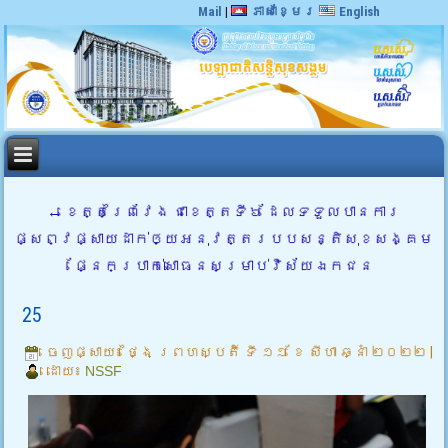
Mail
|
ភាសាខ្មែរ
English
←
ខេត្តព្រៃវែង ជាខេត្តទី៦ ដែលទទួលបានការ
ផ្សព្វផ្សាយដាក់ឲ្យអនុវត្តរបបសន្តិសុខសង្គម
ផ្នែកប្រាក់សោធនសម្រាប់វិស័យឯកជន
25
ចេញផ្សាយ៖
ថ្ងៃ ព្រហស្បតិ៍ ទី ១១ ខែ សីហា ឆ្នាំ ២០២២
|
ដោយ៖
NSSF