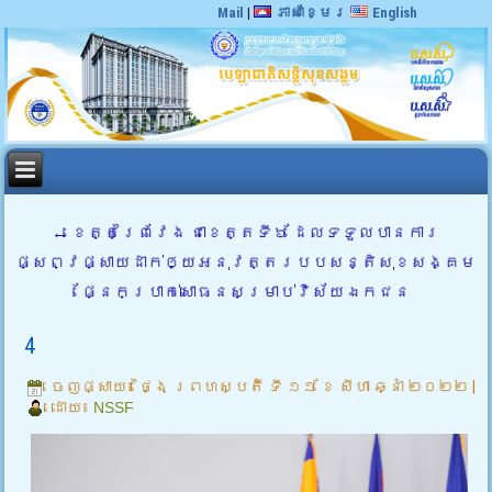
Mail
|
ភាសាខ្មែរ
English
←
ខេត្តព្រៃវែង ជាខេត្តទី៦ ដែលទទួលបានការ
ផ្សព្វផ្សាយដាក់ឲ្យអនុវត្តរបបសន្តិសុខសង្គម
ផ្នែកប្រាក់សោធនសម្រាប់វិស័យឯកជន
4
ចេញផ្សាយ៖
ថ្ងៃ ព្រហស្បតិ៍ ទី ១១ ខែ សីហា ឆ្នាំ ២០២២
|
ដោយ៖
NSSF