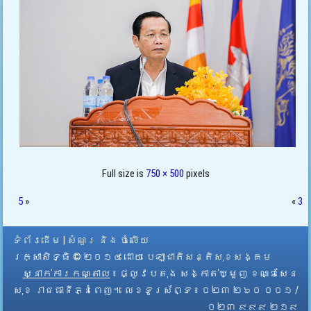
Full size is
750 × 500
pixels
5
»
«
3
ទំព័រដើម
|
សំណួរ និង ចំលើយ
រក្សាសិទ្ធិ © ២០១៤ ដោយ​
បេឡាជាតិសន្តិសុខសង្គម
ស្នាក់ការកណ្តាល
៖ ផ្លូវបេតុង សង្កាត់ឃ្មួញ ខណ្ឌសែន
សុខ រាជធានីភ្នំពេញ។ លេខទូរស័ព្ទ ៖ ០២៣ ២៦០ ០០១ /
០២៣ ៩៩៩ ២១៩