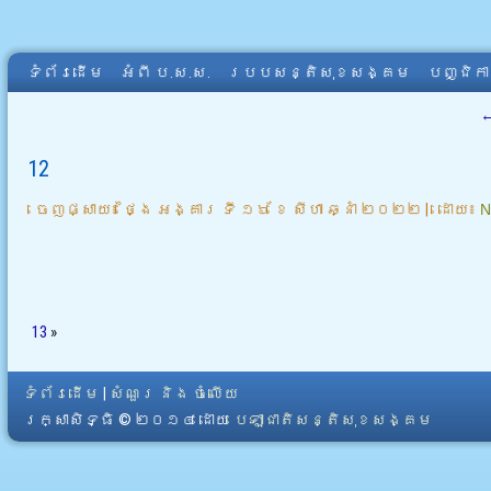
ទំព័រដើម
អំពី​ ប.ស.ស.
របបសន្តិសុខសង្គម
បញ្ជិក
12
ចេញផ្សាយ៖
ថ្ងៃ អង្គារ ទី ១៦ ខែ សីហា ឆ្នាំ ២០២២
|
ដោយ៖
N
13
»
ទំព័រដើម
|
សំណួរ និង ចំលើយ
រក្សាសិទ្ធិ © ២០១៤ ដោយ​
បេឡាជាតិសន្តិសុខសង្គម