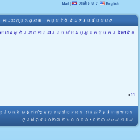
Mail
|
ភាសាខ្មែរ
English
ការបោះពុម្ភផ្សាយ
កម្មវិធី និងទម្រង់បែបបទ
ឱ្យមានស្ថិរភាពការងាររបស់បងប្អូនកម្មករនិយោជិត
«
11
្លូវបេតុង សង្កាត់ឃ្មួញ ខណ្ឌសែនសុខ រាជធានីភ្នំពេញ។ លេខ
ទូរស័ព្ទ ៖ ០២៣ ២៦០ ០០១ / ០២៣ ៩៩៩ ២១៩