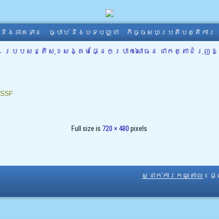
ា និងភាគទាន
ច្បាប់ និងបទបញ្ជា
កិច្ចសហប្រតិបត្តិការ
←
របបសន្តិសុខសង្គមផ្នែកប្រាក់សោធន ជាកត្តាជំរុញ
SSF
Full size is
720 × 480
pixels
ស្នាក់ការកណ្តាល
៖ ផ