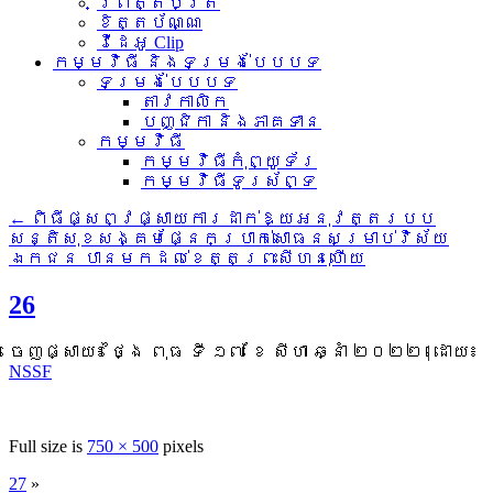
ព្រឹត្តិប័ត្រ
ខិត្តប័ណ្ណ
វីដេអូ Clip
កម្មវិធី និងទម្រង់បែបបទ
ទម្រង់បែបបទ
តាវកាលិក
បញ្ជិកា និងភាគទាន
កម្មវិធី
កម្មវិធីកុំព្យូទ័រ
កម្មវិធីទូរស័ព្ទ
←
ពិធីផ្សព្វផ្សាយការដាក់ឱ្យអនុវត្តរបប
សន្តិសុខសង្គមផ្នែកប្រាក់សោធនសម្រាប់វិស័យ
ឯកជន បានមកដល់ខេត្តព្រះសីហនុហើយ
26
ចេញផ្សាយ៖
ថ្ងៃ ពុធ ទី ១៧ ខែ សីហា ឆ្នាំ ២០២២
|
ដោយ៖
NSSF
Full size is
750 × 500
pixels
27
»