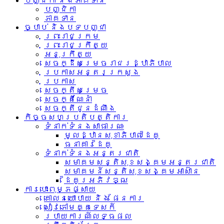
បញ្ជិកា និងភាគទាន
បញ្ជិកា
ភាគទាន
ច្បាប់ និងបទបញ្ជា
ព្រះរាជក្រម
ព្រះរាជក្រឹត្យ
អនុក្រឹត្យ
សេចក្ដីសម្រេចរាជរដ្ឋាភិបាល
ប្រកាសអន្តរក្រសួង
ប្រកាស
សេចក្តីសម្រេច
សេចក្តីណែនាំ
សេចក្តីជូនដំណឹង
កិច្ចសហប្រតិបត្តិការ
ទំនាក់ទំនង​សាធារណៈ
មូលដ្ឋានសុខាភិបាលដៃគូ
ធនាគារដៃគូ
ទំនាក់​ទំនង​អន្តរ​ជាតិ
សមាគមសន្តិសុខសង្គមអន្តរជាតិ
សមាគមន៍សន្តិសុខសង្គមអាស៊ាន​
ដៃគូរអភិវឌ្ឍ
ការបោះពុម្ភផ្សាយ
គោលនយោបាយ និង ផែនការ
សៀវភៅមគ្គទេសក៍
របាយការណ៍លទ្ធផល