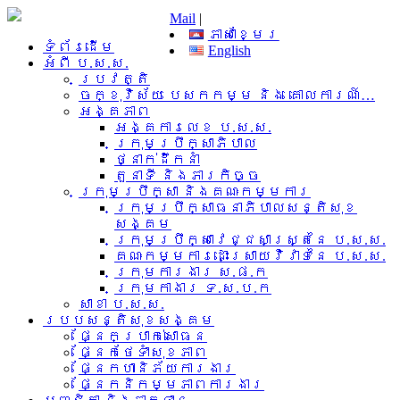
Mail
|
ភាសាខ្មែរ
ទំព័រដើម
English
អំពី​ ប.ស.ស.
ប្រវត្តិ
ចក្ខុវិស័យ បេសកកម្ម និង គោលការណ៍…
អង្គភាព
អង្គការលេខ ប.ស.ស.
ក្រុមប្រឹក្សាភិបាល
ថ្នាក់ដឹកនាំ
តួនាទី និងភារកិច្ច
ក្រុមប្រឹក្សា និងគណៈកម្មការ
ក្រុមប្រឹក្សាធនាភិបាលសន្តិសុខ
សង្គម
ក្រុមប្រឹក្សាវេជ្ជសាស្រ្តនៃ ប.ស.ស.
គណៈកម្មការដោះស្រាយវិវាទនៃ ប.ស.ស.
ក្រុមការងារ​ ស.ផ.ក
ក្រុមកាងារ ទ.ស.ប.ក
សាខា ប.ស.ស.
របបសន្តិសុខសង្គម
ផ្នែកប្រាក់សោធន
ផ្នែកថែទាំសុខភាព
ផ្នែកហានិភ័យការងារ
ផ្នែកនិកម្មភាពការងារ