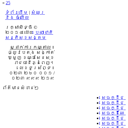
«
25
ទំព័រដើម
|
សំណួរ
និង ចំលើយ
រក្សាសិទ្ធិ ©
២០១៤ ដោយ​
បេឡាជាតិ
សន្តិសុខសង្គម
ស្នាក់ការកណ្តាល
៖
ផ្លូវបេតុង សង្កាត់
ឃ្មួញ ខណ្ឌសែនសុខ
រាជធានីភ្នំពេញ។
លេខទូរស័ព្ទ ៖
០២៣ ២៦០ ០០១ /
០២៣ ៩៩៩ ២១៩
ព័ត៌មានសំខាន់ៗ
សេចក្ដីជូ
សេចក្ដីជូ
សេចក្ដីជូ
សេចក្ដីណែន
សេចក្ដីជូន
សេចក្ដីជូន