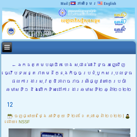
Mail
|
ភាសាខ្មែរ
English
←
ឯកឧត្តមបណ្ឌិត ហេង សុផាន់ណារិទ្ធ អញ្ជើញ
ធ្វើបទអន្តរាគមន៍ក្នុងកិច្ចប្រជុំបូកសរុបលទ្ធ
ផលការងារសុវត្ថិភាពចរាចរណ៍ផ្លូវគោកប្រចាំ
ឆមាសទី១ និងលើកទិសដៅការងារឆមាសទី២ ឆ្នាំ២០២២
12
ចេញផ្សាយ៖
ថ្ងៃ អាទិត្យ ទី ២៣ ខែ តុលា ឆ្នាំ ២០២២
|
ដោយ៖
NSSF