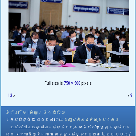
Full size is
750 × 500
pixels
13
»
«
9
ទំព័រដើម
|
សំណួរ និង ចំលើយ
រក្សាសិទ្ធិ © ២០១៤ ដោយ​
បេឡាជាតិសន្តិសុខសង្គម
ស្នាក់ការកណ្តាល
៖ ផ្លូវបេតុង សង្កាត់ឃ្មួញ ខណ្ឌសែន
សុខ រាជធានីភ្នំពេញ។ លេខទូរស័ព្ទ ៖ ០២៣ ២៦០ ០០១ /