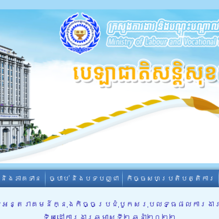
ា និងភាគទាន
ច្បាប់ និងបទបញ្ជា
កិច្ចសហប្រតិបត្តិការ
បទអន្តរាគមន៍ក្នុងកិច្ចប្រជុំបូកសរុបលទ្ធផលការងារ
ទិសដៅការងារឆមាសទី២ ឆ្នាំ២០២២