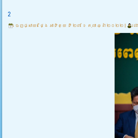
2
ចេញផ្សាយ៖
ថ្ងៃ អាទិត្យ ទី ២៣ ខែ តុលា ឆ្នាំ ២០២២
|
ដ