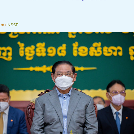
ោយ៖
NSSF