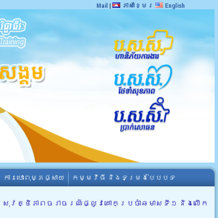
Mail
|
ភាសាខ្មែរ
English
ការបោះពុម្ភផ្សាយ
កម្មវិធី និងទម្រង់បែបបទ
សុវត្ថិភាពចរាចរណ៍ផ្លូវគោកប្រចាំឆមាសទី១ និងលើក