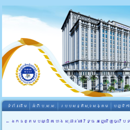
ទំព័រដើម
អំពី​ ប.ស.ស.
របបសន្តិសុខសង្គម
បញ្ជិក
←
ឯកឧត្តមបណ្ឌិត ហេង សុផាន់ណារិទ្ធ អញ្ជើញធ្វើ