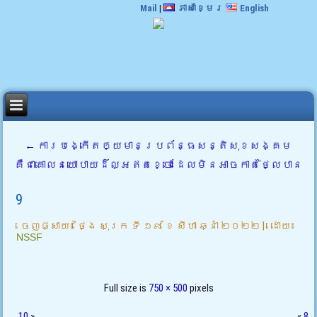
Mail
|
ភាសាខ្មែរ
English
←
ការបង្កើតឲ្យមានប្រព័ន្ធសន្តិសុខសង្គម
គឺជាគោលនយោបាយដ៏ល្អឥតខ្ចោះ ដែលមិនអាចកាត់ថ្លៃបាន
9
ចេញផ្សាយ៖
ថ្ងៃ សុក្រ ទី ១៩ ខែ សីហា ឆ្នាំ ២០២២
|
ដោយ៖
NSSF
Full size is
750 × 500
pixels
10
»
«
8