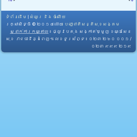
ទំព័រដើម
|
សំណួរ និង ចំលើយ
រក្សាសិទ្ធិ © ២០១៤ ដោយ​
បេឡាជាតិសន្តិសុខសង្គម
ស្នាក់ការកណ្តាល
៖ ផ្លូវបេតុង សង្កាត់ឃ្មួញ ខណ្ឌសែន
សុខ រាជធានីភ្នំពេញ។ លេខទូរស័ព្ទ ៖ ០២៣ ២៦០ ០០១ /
០២៣ ៩៩៩ ២១៩