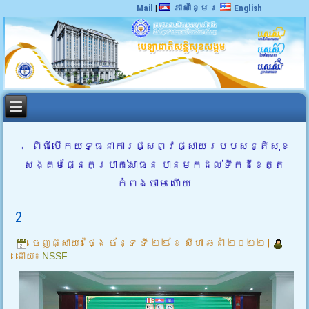
Mail
|
ភាសាខ្មែរ
English
←
ពិធីបើកយុទ្ធនាការផ្សព្វផ្សាយរបបសន្តិសុខ
សង្គមផ្នែកប្រាក់សោធន បានមកដល់ទឹកដីខេត្ត
កំពង់ចាម ហើយ
2
ចេញផ្សាយ៖
ថ្ងៃ ច័ន្ទ ទី ២២ ខែ សីហា ឆ្នាំ ២០២២
|
ដោយ៖
NSSF