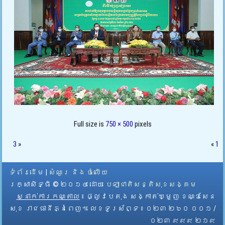
Full size is
750 × 500
pixels
3
»
«
1
ទំព័រដើម
|
សំណួរ និង ចំលើយ
រក្សាសិទ្ធិ © ២០១៤ ដោយ​
បេឡាជាតិសន្តិសុខសង្គម
ស្នាក់ការកណ្តាល
៖ ផ្លូវបេតុង សង្កាត់ឃ្មួញ ខណ្ឌសែន
សុខ រាជធានីភ្នំពេញ។ លេខទូរស័ព្ទ ៖ ០២៣ ២៦០ ០០១ /
០២៣ ៩៩៩ ២១៩