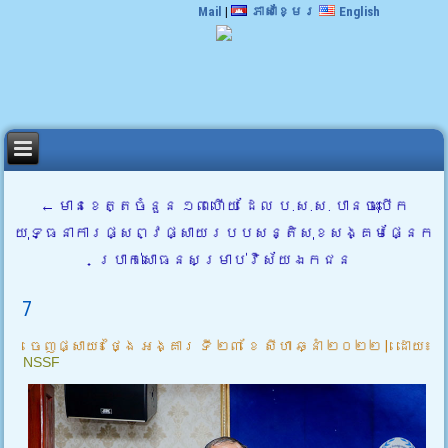
Mail
|
ភាសាខ្មែរ
English
←
មានខេត្តចំនួន ១៣ហើយ ដែល ប.ស.ស. បានចុះបើក
យុទ្ធនាការផ្សព្វផ្សាយរបបសន្តិសុខសង្គមផ្នែក
ប្រាក់សោធនសម្រាប់វិស័យឯកជន
7
ចេញផ្សាយ៖
ថ្ងៃ អង្គារ ទី ២៣ ខែ សីហា ឆ្នាំ ២០២២
|
ដោយ៖
NSSF