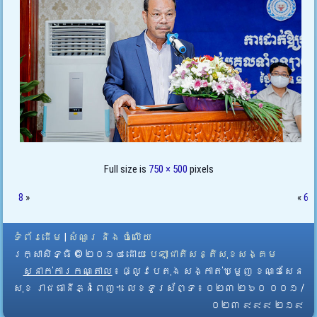
Full size is
750 × 500
pixels
8
»
«
6
ទំព័រដើម
|
សំណួរ និង ចំលើយ
រក្សាសិទ្ធិ © ២០១៤ ដោយ​
បេឡាជាតិសន្តិសុខសង្គម
ស្នាក់ការកណ្តាល
៖ ផ្លូវបេតុង សង្កាត់ឃ្មួញ ខណ្ឌសែន
សុខ រាជធានីភ្នំពេញ។ លេខទូរស័ព្ទ ៖ ០២៣ ២៦០ ០០១ /
០២៣ ៩៩៩ ២១៩